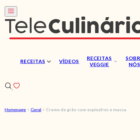
RECEITAS
SOBR
RECEITAS
VÍDEOS
VEGGIE
NÓ
Homepage
>
Geral
>
Creme de grão com espinafres e massa
RECEITAS
VÍDEOS