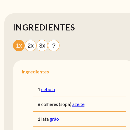
INGREDIENTES
1x
2x
3x
?
Ingredientes
1
cebola
8 colheres (sopa)
azeite
1 lata
grão