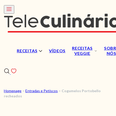
RECEITAS
SOBR
RECEITAS
VÍDEOS
VEGGIE
NÓ
Homepage
>
Entradas e Petiscos
>
Cogumelos Portobello
RECEITAS
recheados
VÍDEOS