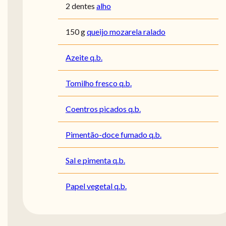
2 dentes
alho
150 g
queijo mozarela ralado
Azeite q.b.
Tomilho fresco q.b.
Coentros picados q.b.
Pimentão-doce fumado q.b.
Sal e pimenta q.b.
Papel vegetal q.b.