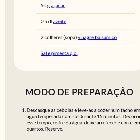
50 g
açúcar
0,5 dl
azeite
2 colheres (sopa)
vinagre balsâmico
Sal e pimenta q.b.
MODO DE PREPARAÇÃO
Descasque as cebolas e leve-as a cozer num tacho e
água temperada com sal durante 15 minutos. Decorr
esse tempo, retire da água, deixe arrefecer e corte em
quartos. Reserve.