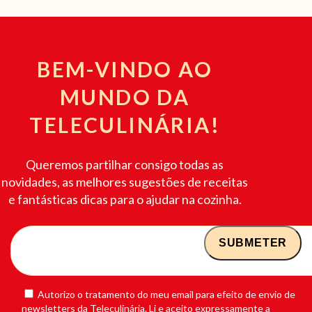
BEM-VINDO AO
MUNDO DA
TELECULINÁRIA!
Queremos partilhar consigo todas as
novidades, as melhores sugestões de receitas
e fantásticas dicas para o ajudar na cozinha.
Autorizo o tratamento do meu email para efeito de envio de
newsletters da Teleculinária. Li e aceito expressamente a