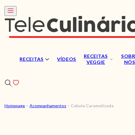
RECEITAS
SOBR
RECEITAS
VÍDEOS
VEGGIE
NÓ
Homepage
>
Acompanhamentos
>
Cebola Caramelizada
RECEITAS
VÍDEOS