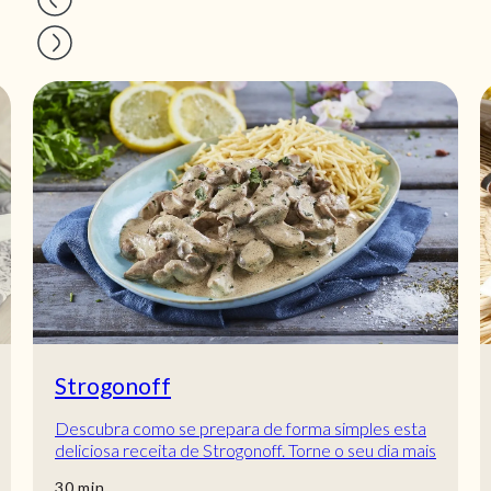
Strogonoff
Descubra como se prepara de forma simples esta
deliciosa receita de Strogonoff. Torne o seu dia mais
saboroso, vamos para cozinha?
min
30
min