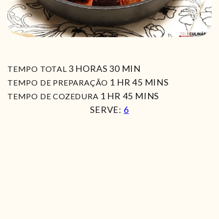
HORAS
MIN
3
HORAS
30
MIN
TEMPO TOTAL
HORA
MIN
1
HR
45
MINS
TEMPO DE PREPARAÇÃO
HORA
MIN
1
HR
45
MINS
TEMPO DE COZEDURA
SERVE:
6