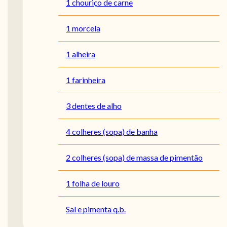
1 chouriço de carne
1 morcela
1 alheira
1 farinheira
3 dentes de alho
4 colheres (sopa) de banha
2 colheres (sopa) de massa de pimentão
1 folha de louro
Sal e pimenta q.b.