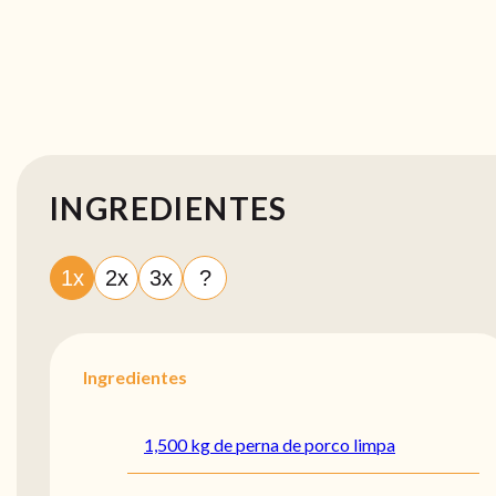
INGREDIENTES
1x
2x
3x
?
Ingredientes
1,500 kg de perna de porco limpa