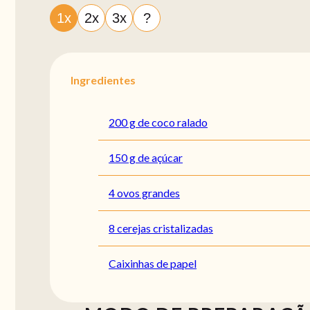
1x
2x
3x
?
Ingredientes
200 g de coco ralado
150 g de açúcar
4 ovos grandes
8 cerejas cristalizadas
Caixinhas de papel