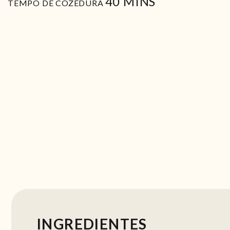
MIN
40
MINS
TEMPO DE COZEDURA
INGREDIENTES