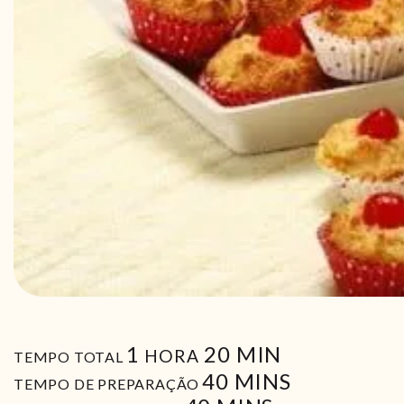
HORA
MIN
1
20
MIN
HORA
TEMPO TOTAL
MIN
40
MINS
TEMPO DE PREPARAÇÃO