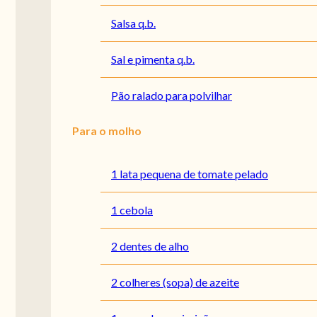
Salsa q.b.
Sal e pimenta q.b.
Pão ralado para polvilhar
Para o molho
1 lata pequena de tomate pelado
1 cebola
2 dentes de alho
2 colheres (sopa) de azeite