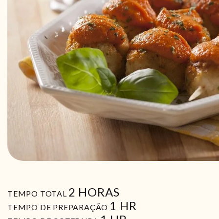
HORAS
2
HORAS
TEMPO TOTAL
HORA
1
HR
TEMPO DE PREPARAÇÃO
HORA