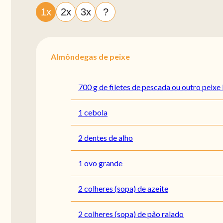
1x
2x
3x
?
Almôndegas de peixe
700 g de filetes de pescada ou outro peixe
1 cebola
2 dentes de alho
1 ovo grande
2 colheres (sopa) de azeite
2 colheres (sopa) de pão ralado