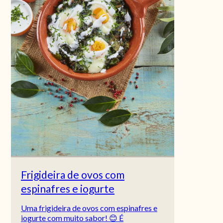
Frigideira de ovos com
espinafres e iogurte
Uma frigideira de ovos com espinafres e
iogurte com muito sabor! 😊 É