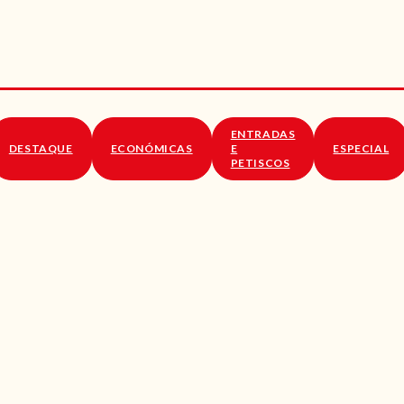
RECEITAS
VÍDEOS
RECEITAS VEGGIE
ENTRADAS
SOBRE NÓS
DESTAQUE
ECONÓMICAS
E
ESPECIAL
PETISCOS
LOJA ONLINE
BLOG