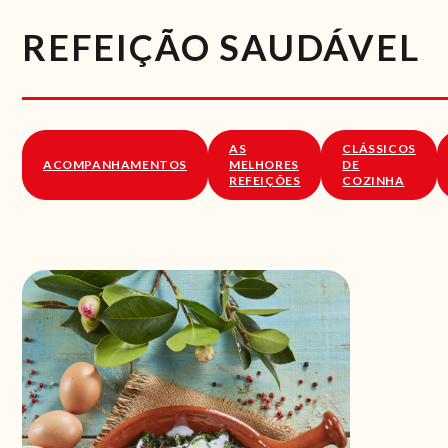
REFEIÇÃO SAUDÁVEL
AS
CLÁSSICOS
ACOMPANHAMENTOS
MELHORES
DE
REFEIÇÕES
COZINHA