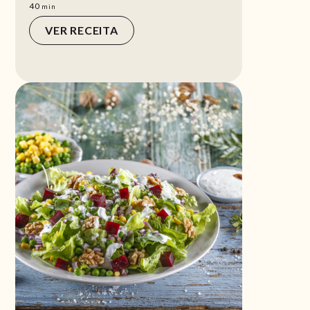
min
40
min
VER RECEITA