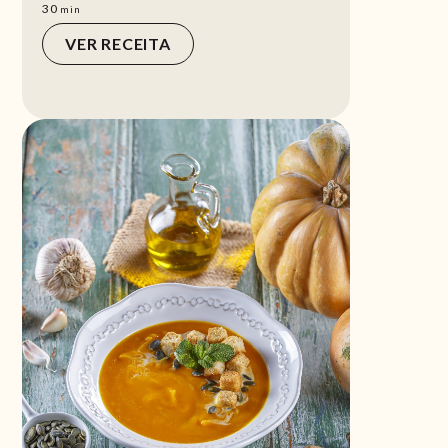
min
30
min
VER RECEITA