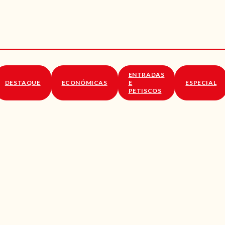
RECEITAS
VÍDEOS
RECEITAS VEGGIE
ENTRADAS
SOBRE NÓS
DESTAQUE
ECONÓMICAS
E
ESPECIAL
PETISCOS
LOJA ONLINE
BLOG