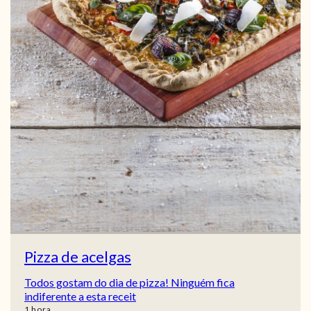
Pizza de acelgas
Todos gostam do dia de pizza! Ninguém fica
indiferente a esta receit
hora
1
hora