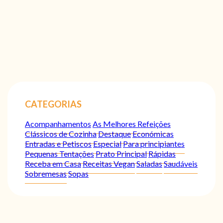
CATEGORIAS
Acompanhamentos
As Melhores Refeições
Clássicos de Cozinha
Destaque
Económicas
Entradas e Petiscos
Especial
Para principiantes
Pequenas Tentações
Prato Principal
Rápidas
Receba em Casa
Receitas Vegan
Saladas
Saudáveis
Sobremesas
Sopas