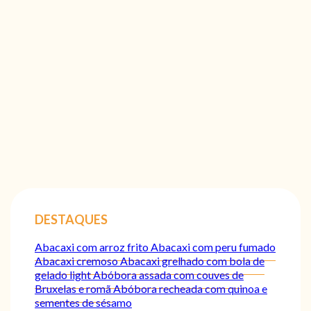
DESTAQUES
Abacaxi com arroz frito
Abacaxi com peru fumado
Abacaxi cremoso
Abacaxi grelhado com bola de
gelado light
Abóbora assada com couves de
Bruxelas e romã
Abóbora recheada com quinoa e
sementes de sésamo