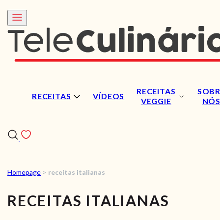
RECEITAS
SOBR
RECEITAS
VÍDEOS
VEGGIE
NÓ
Homepage
>
receitas italianas
RECEITAS
RECEITAS ITALIANAS
VÍDEOS