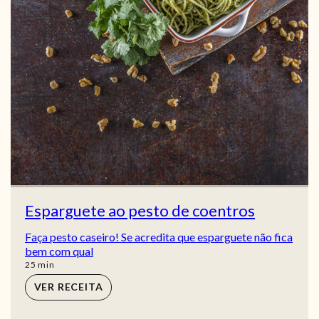
Esparguete ao pesto de coentros
Faça pesto caseiro! Se acredita que esparguete não fica
bem com qual
min
25
min
VER RECEITA