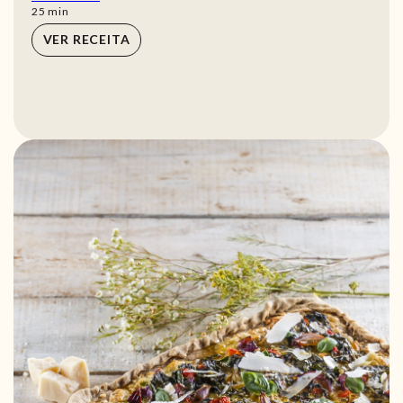
min
25
min
VER RECEITA