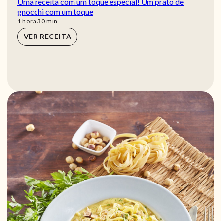
Uma receita com um toque especial! Um prato de
gnocchi com um toque
hora
min
1
hora
30
min
VER RECEITA