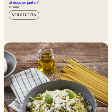
almoço ou jantar?
min
45
min
VER RECEITA