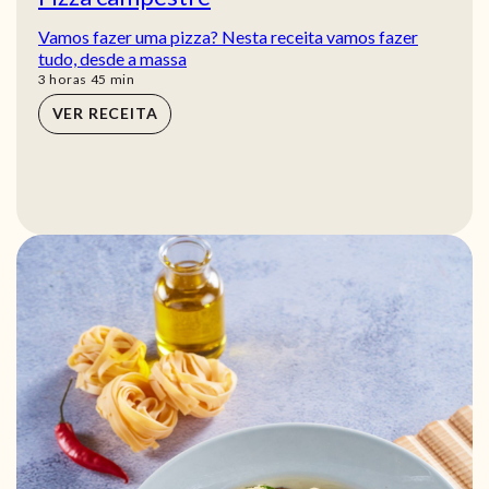
Vamos fazer uma pizza? Nesta receita vamos fazer
tudo, desde a massa
horas
min
3
horas
45
min
VER RECEITA