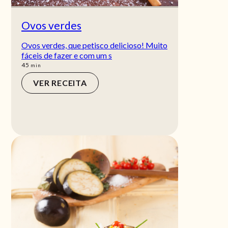
Ovos verdes
Ovos verdes, que petisco delicioso! Muito
fáceis de fazer e com um s
min
45
min
VER RECEITA