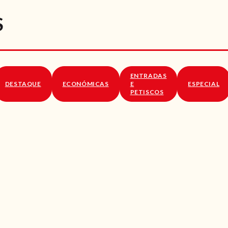
RECEITAS
S
VÍDEOS
RECEITAS VEGGIE
ENTRADAS
SOBRE NÓS
DESTAQUE
ECONÓMICAS
E
ESPECIAL
PETISCOS
LOJA ONLINE
BLOG