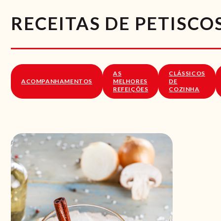
RECEITAS DE PETISCO
AS
CLÁSSICOS
ACOMPANHAMENTOS
MELHORES
DE
REFEIÇÕES
COZINHA