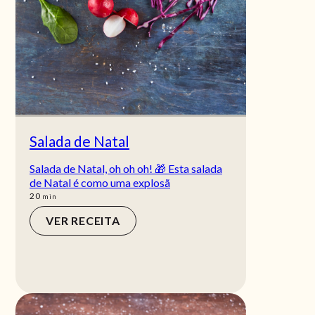
Salada de Natal
Salada de Natal, oh oh oh! 🎁 Esta salada
de Natal é como uma explosã
min
20
min
VER RECEITA