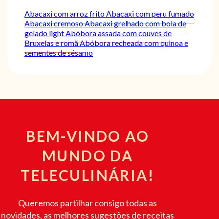
Abacaxi com arroz frito
Abacaxi com peru fumado
Abacaxi cremoso
Abacaxi grelhado com bola de
gelado light
Abóbora assada com couves de
Bruxelas e romã
Abóbora recheada com quinoa e
sementes de sésamo
BEM-VINDO AO
MUNDO DA
TELECULINÁRIA!
Queremos partilhar consigo todas as
novidades, as melhores sugestões de receitas