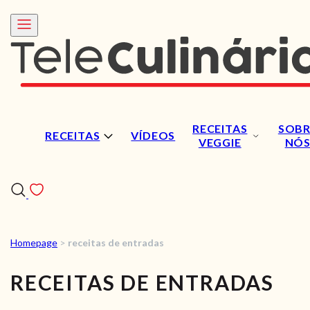
RECEITAS
SOBR
RECEITAS
VÍDEOS
VEGGIE
NÓ
Homepage
>
receitas de entradas
RECEITAS
RECEITAS DE ENTRADAS
VÍDEOS