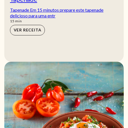
Tapenade Em 15 minutos prepare este tapenade
delicioso para uma entr
min
15
min
VER RECEITA