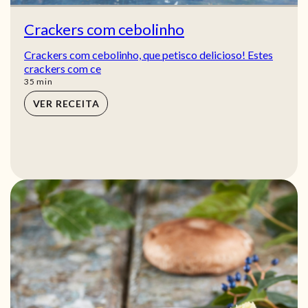
Crackers com cebolinho
Crackers com cebolinho, que petisco delicioso! Estes
crackers com ce
min
35
min
VER RECEITA