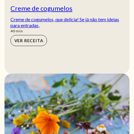
Creme de cogumelos
Creme de cogumelos, que delícia! Se já não tem ideias
para entradas,
min
40
min
VER RECEITA