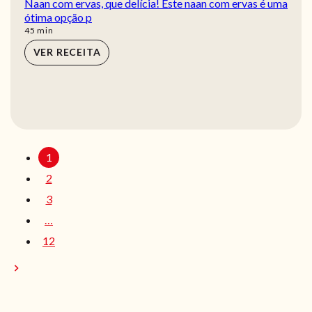
Naan com ervas, que delícia! Este naan com ervas é uma
ótima opção p
min
45
min
VER RECEITA
1
2
3
…
12