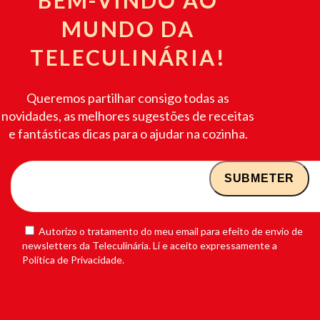
MUNDO DA
TELECULINÁRIA!
Queremos partilhar consigo todas as
novidades, as melhores sugestões de receitas
e fantásticas dicas para o ajudar na cozinha.
Autorizo o tratamento do meu email para efeito de envio de
newsletters da Teleculinária. Li e aceito expressamente a
Política de Privacidade.