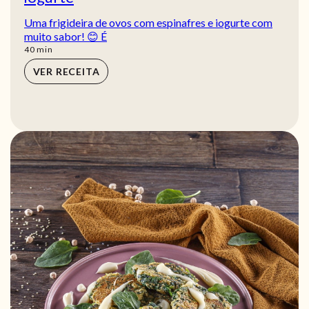
Uma frigideira de ovos com espinafres e iogurte com
muito sabor! 😊 É
min
40
min
VER RECEITA