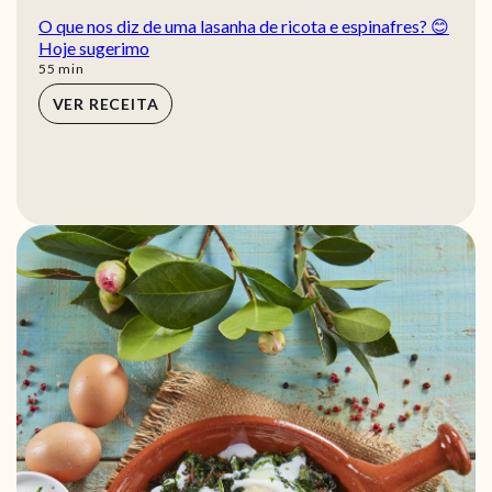
O que nos diz de uma lasanha de ricota e espinafres? 😊
Hoje sugerimo
min
55
min
VER RECEITA