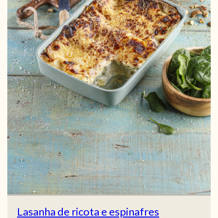
Lasanha de ricota e espinafres