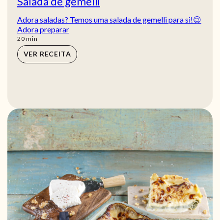
Salada de gemelli
Adora saladas? Temos uma salada de gemelli para si!😉
Adora preparar
min
20
min
VER RECEITA