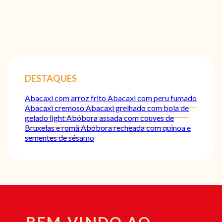
DESTAQUES
Abacaxi com arroz frito
Abacaxi com peru fumado
Abacaxi cremoso
Abacaxi grelhado com bola de
gelado light
Abóbora assada com couves de
Bruxelas e romã
Abóbora recheada com quinoa e
sementes de sésamo
BEM-VINDO AO