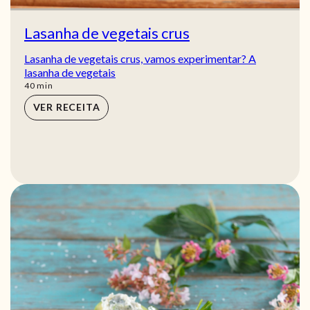
Lasanha de vegetais crus
Lasanha de vegetais crus, vamos experimentar? A
lasanha de vegetais
min
40
min
VER RECEITA