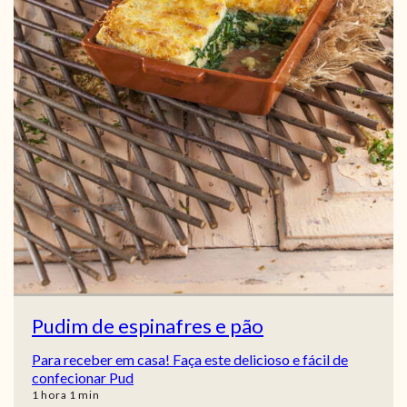
Pudim de espinafres e pão
Para receber em casa! Faça este delicioso e fácil de
confecionar Pud
hora
min
1
hora
1
min