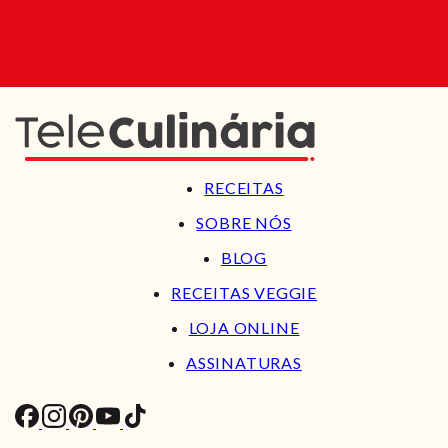
RECEITAS
SOBRE NÓS
BLOG
RECEITAS VEGGIE
LOJA ONLINE
ASSINATURAS