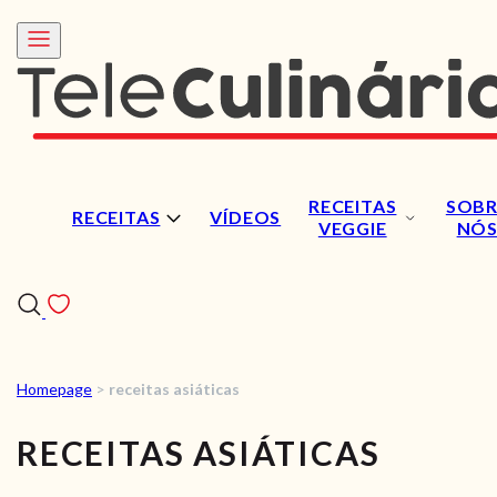
RECEITAS
SOBR
RECEITAS
VÍDEOS
VEGGIE
NÓ
Homepage
>
receitas asiáticas
RECEITAS
RECEITAS ASIÁTICAS
VÍDEOS