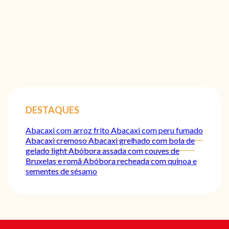
DESTAQUES
Abacaxi com arroz frito
Abacaxi com peru fumado
Abacaxi cremoso
Abacaxi grelhado com bola de
gelado light
Abóbora assada com couves de
Bruxelas e romã
Abóbora recheada com quinoa e
sementes de sésamo