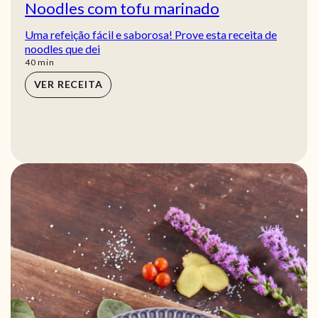
Noodles com tofu marinado
Uma refeição fácil e saborosa! Prove esta receita de
noodles que dei
min
40
min
VER RECEITA