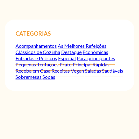
CATEGORIAS
Acompanhamentos
As Melhores Refeições
Clássicos de Cozinha
Destaque
Económicas
Entradas e Petiscos
Especial
Para principiantes
Pequenas Tentações
Prato Principal
Rápidas
Receba em Casa
Receitas Vegan
Saladas
Saudáveis
Sobremesas
Sopas