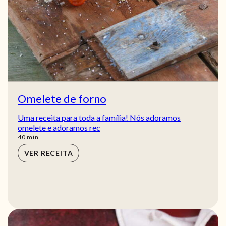
Omelete de forno
Uma receita para toda a família! Nós adoramos
omelete e adoramos rec
min
40
min
VER RECEITA