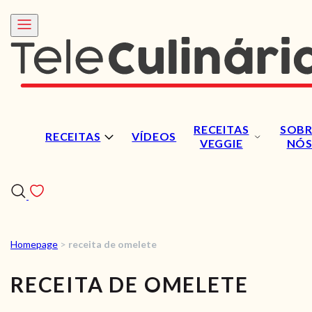
RECEITAS
SOBR
RECEITAS
VÍDEOS
VEGGIE
NÓ
Homepage
>
receita de omelete
RECEITAS
RECEITA DE OMELETE
VÍDEOS