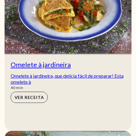
Omelete à jardineira
Omelete à jardineira, que delícia fácil de preparar! Esta
omelete à
min
40
min
VER RECEITA