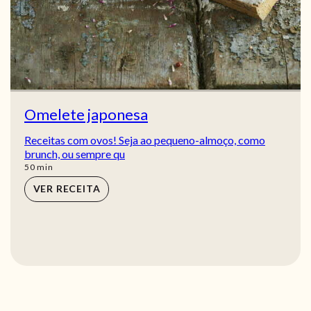
Omelete japonesa
Receitas com ovos! Seja ao pequeno-almoço, como
brunch, ou sempre qu
min
50
min
VER RECEITA