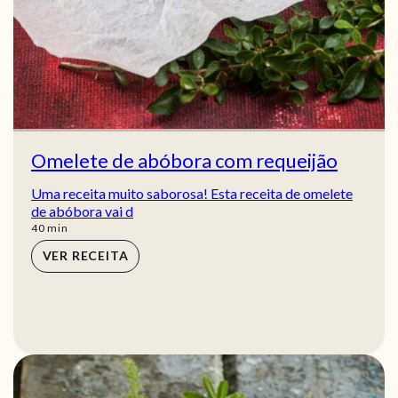
Omelete de abóbora com requeijão
Uma receita muito saborosa! Esta receita de omelete
de abóbora vai d
min
40
min
VER RECEITA