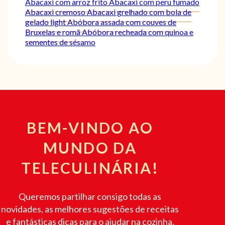
Abacaxi com arroz frito
Abacaxi com peru fumado
Abacaxi cremoso
Abacaxi grelhado com bola de
gelado light
Abóbora assada com couves de
Bruxelas e romã
Abóbora recheada com quinoa e
sementes de sésamo
BEM-VINDO AO
MUNDO DA
TELECULINÁRIA!
Queremos partilhar consigo todas as
novidades, as melhores sugestões de receitas
e fantásticas dicas para o ajudar na cozinha.