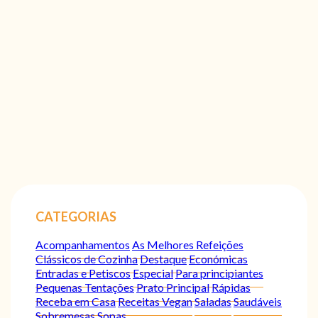
CATEGORIAS
Acompanhamentos
As Melhores Refeições
Clássicos de Cozinha
Destaque
Económicas
Entradas e Petiscos
Especial
Para principiantes
Pequenas Tentações
Prato Principal
Rápidas
Receba em Casa
Receitas Vegan
Saladas
Saudáveis
Sobremesas
Sopas