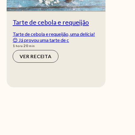
Tarte de cebola e requeijão
Tarte de cebola e requeijão, uma delícia!
😊 Já provou uma tarte de c
hora
min
1
20
hora
min
VER RECEITA