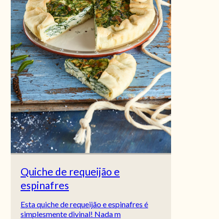
Quiche de requeijão e
espinafres
Esta quiche de requeijão e espinafres é
simplesmente divinal! Nada m