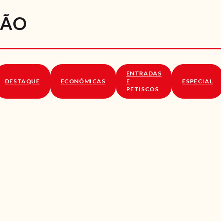
RECEITAS
JÃO
VÍDEOS
RECEITAS VEGGIE
ENTRADAS
SOBRE NÓS
DESTAQUE
ECONÓMICAS
E
ESPECIAL
PETISCOS
LOJA ONLINE
BLOG