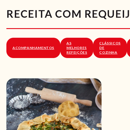
RECEITA COM REQUEI
AS
CLÁSSICOS
ACOMPANHAMENTOS
MELHORES
DE
REFEIÇÕES
COZINHA