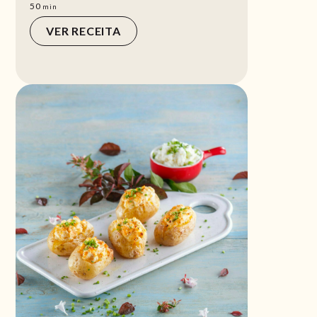
min
50
min
VER RECEITA