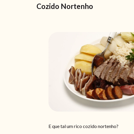
Cozido Nortenho
E que tal um rico cozido nortenho?