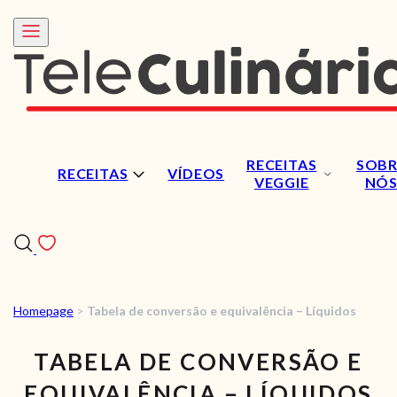
RECEITAS
SOBR
RECEITAS
VÍDEOS
VEGGIE
NÓ
Homepage
>
Tabela de conversão e equivalência – Líquidos
RECEITAS
TABELA DE CONVERSÃO E
VÍDEOS
EQUIVALÊNCIA – LÍQUIDOS