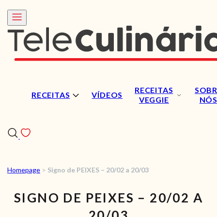
RECEITAS
SOBR
RECEITAS
VÍDEOS
VEGGIE
NÓ
Homepage
>
Signo de PEIXES – 20/02 a 20/03
RECEITAS
SIGNO DE PEIXES – 20/02 A
VÍDEOS
20/03