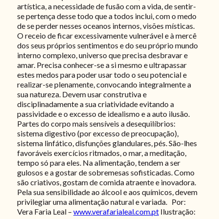
artística, a necessidade de fusão com a vida, de sentir-
se pertença desse todo que a todos inclui, com o medo
de se perder nesses oceanos internos, visões místicas.
O receio de ficar excessivamente vulnerável e à mercê
dos seus próprios sentimentos e do seu próprio mundo
interno complexo, universo que precisa desbravar e
amar. Precisa conhecer-se a si mesmo e ultrapassar
estes medos para poder usar todo o seu potencial e
realizar-se plenamente, convocando integralmente a
sua natureza. Devem usar construtiva e
disciplinadamente a sua criatividade evitando a
passividade e o excesso de idealismo e a auto ilusão.
Partes do corpo mais sensíveis a desequilíbrios:
sistema digestivo (por excesso de preocupação),
sistema linfático, disfunções glandulares, pés. São-lhes
favoráveis exercícios ritmados, o mar, a meditação,
tempo só para eles. Na alimentação, tendem a ser
gulosos e a gostar de sobremesas sofisticadas. Como
são criativos, gostam de comida atraente e inovadora.
Pela sua sensibilidade ao álcool e aos químicos, devem
privilegiar uma alimentação natural e variada. Por:
Vera Faria Leal –
www.verafarialeal.com.pt
Ilustração: