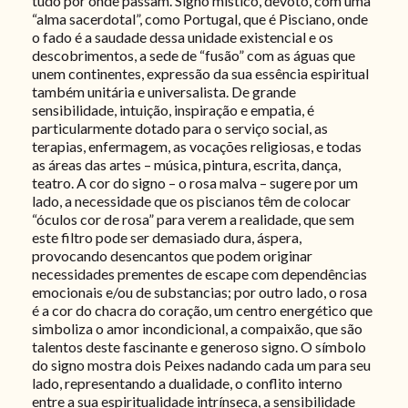
tudo por onde passam. Signo místico, devoto, com uma
“alma sacerdotal”, como Portugal, que é Pisciano, onde
o fado é a saudade dessa unidade existencial e os
descobrimentos, a sede de “fusão” com as águas que
unem continentes, expressão da sua essência espiritual
também unitária e universalista. De grande
sensibilidade, intuição, inspiração e empatia, é
particularmente dotado para o serviço social, as
terapias, enfermagem, as vocações religiosas, e todas
as áreas das artes – música, pintura, escrita, dança,
teatro. A cor do signo – o rosa malva – sugere por um
lado, a necessidade que os piscianos têm de colocar
“óculos cor de rosa” para verem a realidade, que sem
este filtro pode ser demasiado dura, áspera,
provocando desencantos que podem originar
necessidades prementes de escape com dependências
emocionais e/ou de substancias; por outro lado, o rosa
é a cor do chacra do coração, um centro energético que
simboliza o amor incondicional, a compaixão, que são
talentos deste fascinante e generoso signo. O símbolo
do signo mostra dois Peixes nadando cada um para seu
lado, representando a dualidade, o conflito interno
entre a sua espiritualidade intrínseca, a sensibilidade