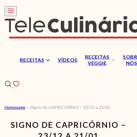
RECEITAS
SOBR
RECEITAS
VÍDEOS
VEGGIE
NÓ
Homepage
>
Signo de CAPRICÓRNIO – 23/12 a 21/01
RECEITAS
SIGNO DE CAPRICÓRNIO –
VÍDEOS
23/12 A 21/01