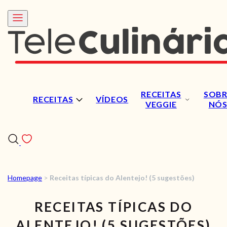
RECEITAS
SOBR
RECEITAS
VÍDEOS
VEGGIE
NÓ
Homepage
>
Receitas típicas do Alentejo! (5 sugestões)
RECEITAS
RECEITAS TÍPICAS DO
VÍDEOS
ALENTEJO! (5 SUGESTÕES)