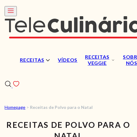
RECEITAS
SOBR
RECEITAS
VÍDEOS
VEGGIE
NÓ
Homepage
>
Receitas de Polvo para o Natal
RECEITAS
RECEITAS DE POLVO PARA O
VÍDEOS
NATAL