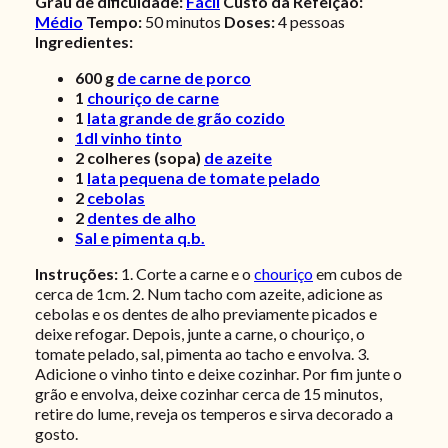
Grau de dificuldade:
Fácil
Custo da Refeição:
Médio
Tempo:
50 minutos
Doses:
4
pessoas
Ingredientes:
600
g
de carne de porco
1
chouriço de carne
1
lata grande de grão cozido
1dl vinho tinto
2
colheres (sopa)
de azeite
1
lata pequena de tomate pelado
2
cebolas
2
dentes de alho
Sal e pimenta q.b.
Instruções:
1. Corte a carne e o
chouriço
em cubos de
cerca de 1cm. 2. Num tacho com azeite, adicione as
cebolas e os dentes de alho previamente picados e
deixe refogar. Depois, junte a carne, o chouriço, o
tomate pelado, sal, pimenta ao tacho e envolva. 3.
Adicione o vinho tinto e deixe cozinhar. Por fim junte o
grão e envolva, deixe cozinhar cerca de 15 minutos,
retire do lume, reveja os temperos e sirva decorado a
gosto.