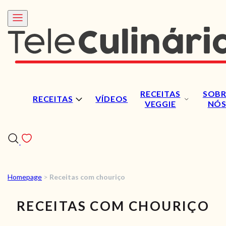
RECEITAS
SOBR
RECEITAS
VÍDEOS
VEGGIE
NÓ
Homepage
>
Receitas com chouriço
RECEITAS
RECEITAS COM CHOURIÇO
VÍDEOS