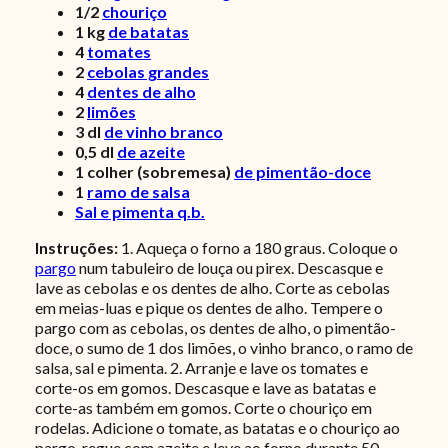
1/2
chouriço
1
kg
de batatas
4
tomates
2
cebolas grandes
4
dentes de alho
2
limões
3
dl
de vinho branco
0,5
dl
de azeite
1
colher (sobremesa)
de pimentão-doce
1
ramo de salsa
Sal e pimenta q.b.
Instruções:
1. Aqueça o forno a 180 graus. Coloque o
pargo
num tabuleiro de louça ou pirex. Descasque e
lave as cebolas e os dentes de alho. Corte as cebolas
em meias-luas e pique os dentes de alho. Tempere o
pargo com as cebolas, os dentes de alho, o pimentão-
doce, o sumo de 1 dos limões, o vinho branco, o ramo de
salsa, sal e pimenta. 2. Arranje e lave os tomates e
corte-os em gomos. Descasque e lave as batatas e
corte-as também em gomos. Corte o chouriço em
rodelas. Adicione o tomate, as batatas e o chouriço ao
pargo, regue com azeite e leve ao forno durante 50