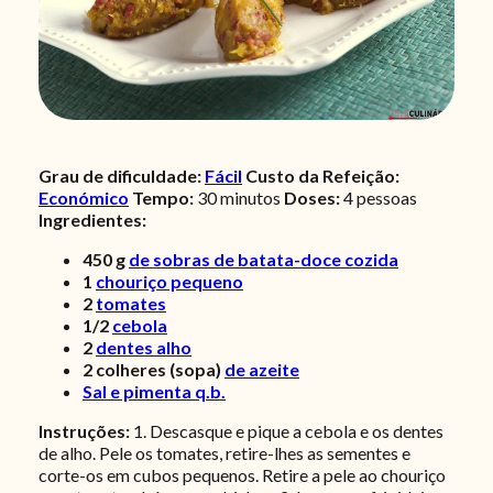
Grau de dificuldade:
Fácil
Custo da Refeição:
Económico
Tempo:
30 minutos
Doses:
4
pessoas
Ingredientes:
450
g
de sobras de batata-doce cozida
1
chouriço pequeno
2
tomates
1/2
cebola
2
dentes alho
2
colheres (sopa)
de azeite
Sal e pimenta q.b.
Instruções:
1. Descasque e pique a cebola e os dentes
de alho. Pele os tomates, retire-lhes as sementes e
corte-os em cubos pequenos. Retire a pele ao chouriço