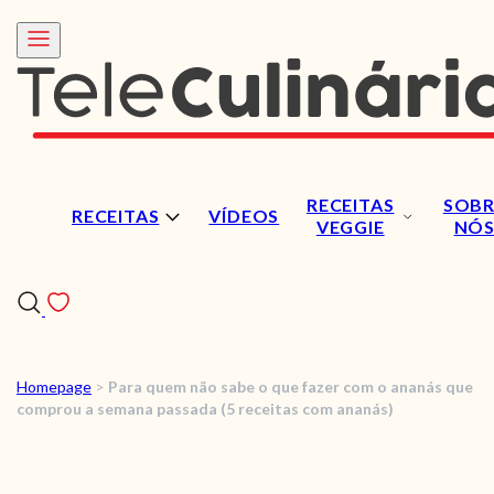
RECEITAS
SOBR
RECEITAS
VÍDEOS
VEGGIE
NÓ
Homepage
>
Para quem não sabe o que fazer com o ananás que
RECEITAS
comprou a semana passada (5 receitas com ananás)
VÍDEOS