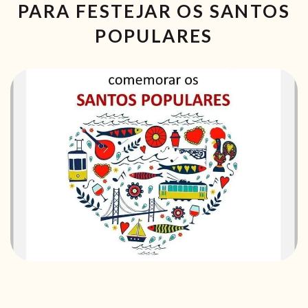
RECEITAS VEGGIE
PARA FESTEJAR OS SANTOS
POPULARES
SOBRE NÓS
LOJA ONLINE
BLOG