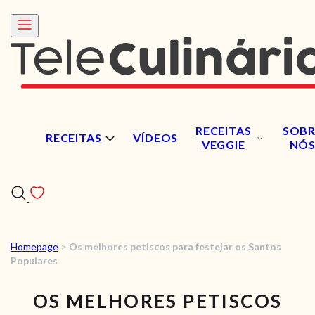
RECEITAS
SOBR
RECEITAS
VÍDEOS
VEGGIE
NÓ
Homepage
>
Os melhores petiscos para festejar os Santos
RECEITAS
Populares
VÍDEOS
OS MELHORES PETISCOS