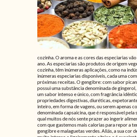
cozinha. O aroma e as cores das especiarias vã
ano. As especiarias são produtos de origem vege
cozinha, têm inúmeras aplicações, como na indús
inúmeras especiarias disponíveis, cada uma com
próximas receitas. O gengibre: com sabor pican
possui uma substância denominada de gingerol, 
um sabor intenso e único, com fragrância idênti
propriedades digestivas, diuréticas, expetoran
inteiro, em forma de vagens, ou serem apenas 
denominada capsaicina, que é responsável pela 
qual muitos de nós sente prazer ao ingerir alim
com que gastemos mais calorias para repor a te
gengibre e malaguetas verdes. Aliás, a sua cor
muito intenso e ligeiramente cítrico e é excelente