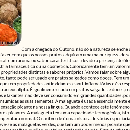
Com a chegada do Outono, não só a natureza se enche 
o fazer com que os nossos pratos adquiram uma maior riqueza de sa
tal, com aroma ou sabor característicos, devido à presença de óleo
tria farmacêutica ou na cosmética. Caloricamente têm um valor mu
 propriedades distintas e sabores próprios. Vamos falar sobre alg
te, tanto pode ser usado em pratos salgados como doces. Tem um 
que tem propriedades antioxidantes e anti-inflamatórias e é o r
ca ao eucalipto. É igualmente usado em pratos salgados e doces, 
tes e laxantes, não deve ser consumido em grandes quantidades, p
consumidas as suas sementes. A malagueta é usada essencialmente
sensação picante na nossa língua. Quando acontece este fenómeno, 
entos picantes. A malagueta tem uma capacidade termogénica, isto 
mperatura normal. O caril verde é uma mistura de várias especiar
 deve-se às malaguetas verdes, que têm um poder menos picante q
 para molhos, queijos, ou até na confecção de pão. É muito eficaz no