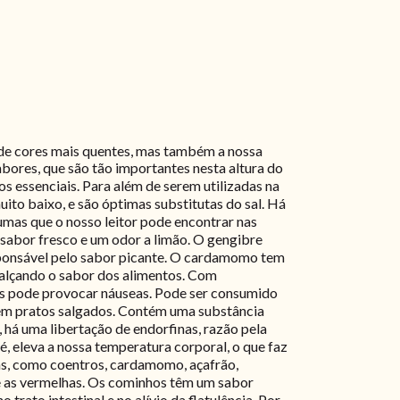
de cores mais quentes, mas também a nossa
bores, que são tão importantes nesta altura do
s essenciais. Para além de serem utilizadas na
ito baixo, e são óptimas substitutas do sal. Há
umas que o nosso leitor pode encontrar nas
sabor fresco e um odor a limão. O gengibre
esponsável pelo sabor picante. O cardamomo tem
realçando o sabor dos alimentos. Com
ois pode provocar náuseas. Pode ser consumido
 em pratos salgados. Contém uma substância
há uma libertação de endorfinas, razão pela
é, eleva a nossa temperatura corporal, o que faz
ias, como coentros, cardamomo, açafrão,
ue as vermelhas. Os cominhos têm um sabor
 trato intestinal e no alívio da flatulência. Por