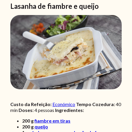
Lasanha de fiambre e queijo
Custo da Refeição:
Económico
Tempo Cozedura:
40
min
Doses:
4 pessoas
Ingredientes:
200
g
fiambre em tiras
200
g
queijo