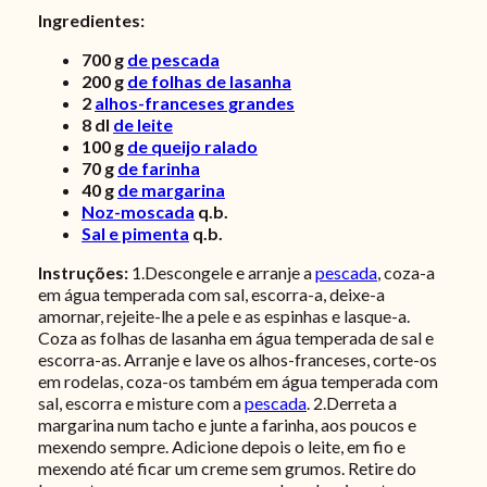
Ingredientes:
700
g
de pescada
200
g
de folhas de lasanha
2
alhos-franceses grandes
8
dl
de leite
100
g
de queijo ralado
70
g
de farinha
40
g
de margarina
Noz-moscada
q.b.
Sal e pimenta
q.b.
Instruções:
1.Descongele e arranje a
pescada
, coza-a
em água temperada com sal, escorra-a, deixe-a
amornar, rejeite-lhe a pele e as espinhas e lasque-a.
Coza as folhas de lasanha em água temperada de sal e
escorra-as. Arranje e lave os alhos-franceses, corte-os
em rodelas, coza-os também em água temperada com
sal, escorra e misture com a
pescada
. 2.Derreta a
margarina num tacho e junte a farinha, aos poucos e
mexendo sempre. Adicione depois o leite, em fio e
mexendo até ficar um creme sem grumos. Retire do