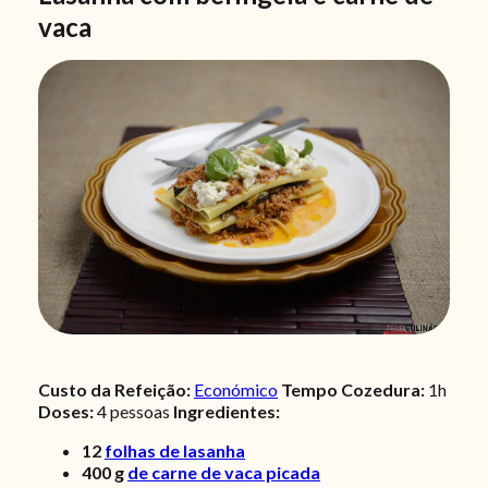
vaca
Custo da Refeição:
Económico
Tempo Cozedura:
1h
Doses:
4 pessoas
Ingredientes:
12
folhas de lasanha
400
g
de carne de vaca picada