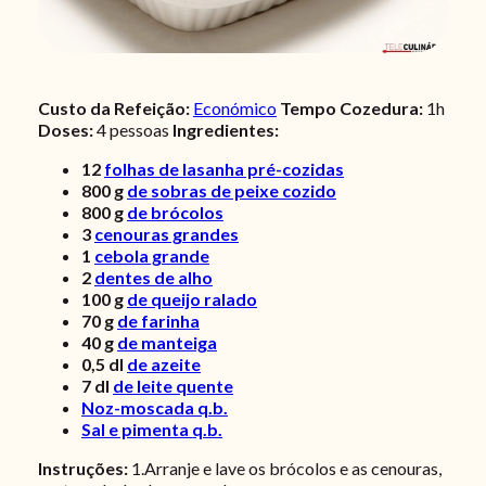
Custo da Refeição:
Económico
Tempo Cozedura:
1h
Doses:
4 pessoas
Ingredientes:
12
folhas de lasanha pré-cozidas
800
g
de sobras de peixe cozido
800
g
de brócolos
3
cenouras grandes
1
cebola grande
2
dentes de alho
100
g
de queijo ralado
70
g
de farinha
40
g
de manteiga
0,5
dl
de azeite
7
dl
de leite quente
Noz-moscada q.b.
Sal e pimenta q.b.
Instruções:
1.Arranje e lave os brócolos e as cenouras,