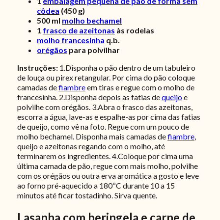
1
embalagem pequena de pão de forma sem
côdea
(450 g)
500
ml
molho bechamel
1
frasco de azeitonas
às rodelas
molho francesinha
q.b.
orégãos
para polvilhar
Instruções:
1.Disponha o pão dentro de um tabuleiro
de louça ou pirex retangular. Por cima do pão coloque
camadas de
fiambre
em tiras e regue com o molho de
francesinha. 2.Disponha depois as fatias de
queijo
e
polvilhe com orégãos. 3.Abra o frasco das azeitonas,
escorra a água, lave-as e espalhe-as por cima das fatias
de queijo, como vê na foto. Regue com um pouco de
molho bechamel. Disponha mais camadas de
fiambre
,
queijo e azeitonas regando com o molho, até
terminarem os ingredientes. 4.Coloque por cima uma
última camada de pão, regue com mais molho, polvilhe
com os orégãos ou outra erva aromática a gosto e leve
ao forno pré-aquecido a 180ºC durante 10 a 15
minutos até ficar tostadinho. Sirva quente.
Lasanha com beringela e carne de