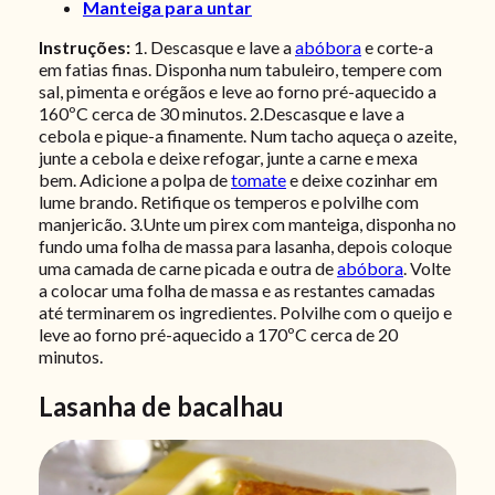
Manteiga para untar
Instruções:
1. Descasque e lave a
abóbora
e corte-a
em fatias finas. Disponha num tabuleiro, tempere com
sal, pimenta e orégãos e leve ao forno pré-aquecido a
160ºC cerca de 30 minutos. 2.Descasque e lave a
cebola e pique-a finamente. Num tacho aqueça o azeite,
junte a cebola e deixe refogar, junte a carne e mexa
bem. Adicione a polpa de
tomate
e deixe cozinhar em
lume brando. Retifique os temperos e polvilhe com
manjericão. 3.Unte um pirex com manteiga, disponha no
fundo uma folha de massa para lasanha, depois coloque
uma camada de carne picada e outra de
abóbora
. Volte
a colocar uma folha de massa e as restantes camadas
até terminarem os ingredientes. Polvilhe com o queijo e
leve ao forno pré-aquecido a 170ºC cerca de 20
minutos.
Lasanha de bacalhau