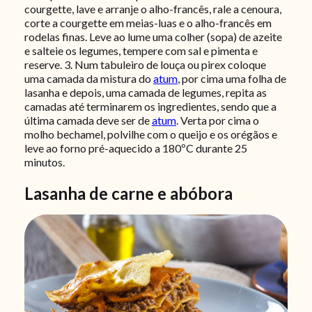
courgette, lave e arranje o alho-francês, rale a cenoura,
corte a courgette em meias-luas e o alho-francês em
rodelas finas. Leve ao lume uma colher (sopa) de azeite
e salteie os legumes, tempere com sal e pimenta e
reserve. 3. Num tabuleiro de louça ou pirex coloque
uma camada da mistura do
atum
, por cima uma folha de
lasanha e depois, uma camada de legumes, repita as
camadas até terminarem os ingredientes, sendo que a
última camada deve ser de
atum
. Verta por cima o
molho bechamel, polvilhe com o queijo e os orégãos e
leve ao forno pré-aquecido a 180ºC durante 25
minutos.
Lasanha de carne e abóbora