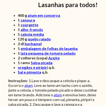
Lasanhas para todos!
400
g
atum em conserva
1
cenoura
1
courgette
1
alho-francês
1
cebola média
120
g
queijo ralado
2
dl
bechamel
1
embalagem de folhas de lasanha
1
lata pequena de tomate pelado
2
colheres (sopa)
Azeite
1
ramo
Salsa picada
oregãos e piripiri
q.b.
Sal e pimenta
q.b.
Instruções:
1.Lave e descasque a cebola e pique-a.
Escorra o
atum
. Leve ao lume um tacho com o azeite,
junte a cebola, o tomate pelado picado e deixe cozinhar
em lume brando. Adicione o
atum
e envolva bem, deixe
ferver um pouco e tempere com sal, pimenta, piripíri e
salsa picada. 2. Descasque e lave a cenoura e a