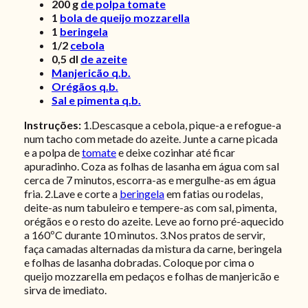
200
g
de polpa tomate
1
bola de queijo mozzarella
1
beringela
1/2
cebola
0,5
dl
de azeite
Manjericão q.b.
Orégãos q.b.
Sal e pimenta q.b.
Instruções:
1.Descasque a cebola, pique-a e refogue-a
num tacho com metade do azeite. Junte a carne picada
e a polpa de
tomate
e deixe cozinhar até ficar
apuradinho. Coza as folhas de lasanha em água com sal
cerca de 7 minutos, escorra-as e mergulhe-as em água
fria. 2.Lave e corte a
beringela
em fatias ou rodelas,
deite-as num tabuleiro e tempere-as com sal, pimenta,
orégãos e o resto do azeite. Leve ao forno pré-aquecido
a 160ºC durante 10 minutos. 3.Nos pratos de servir,
faça camadas alternadas da mistura da carne, beringela
e folhas de lasanha dobradas. Coloque por cima o
queijo mozzarella em pedaços e folhas de manjericão e
sirva de imediato.