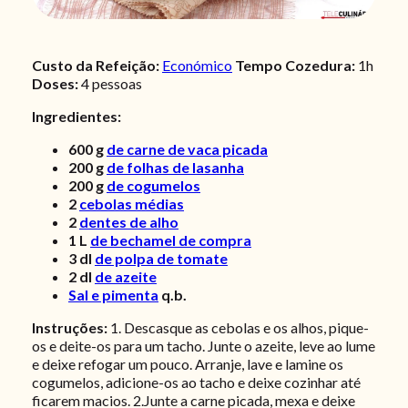
Custo da Refeição:
Económico
Tempo Cozedura:
1h
Doses:
4 pessoas
Ingredientes:
600
g
de carne de vaca picada
200
g
de folhas de lasanha
200
g
de cogumelos
2
cebolas médias
2
dentes de alho
1
L
de bechamel de compra
3
dl
de polpa de tomate
2
dl
de azeite
Sal e pimenta
q.b.
Instruções:
1. Descasque as cebolas e os alhos, pique-
os e deite-os para um tacho. Junte o azeite, leve ao lume
e deixe refogar um pouco. Arranje, lave e lamine os
cogumelos, adicione-os ao tacho e deixe cozinhar até
ficarem macios. 2.Junte a carne picada, mexa e deixe