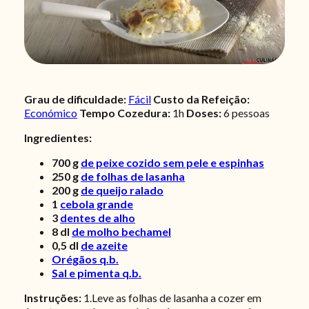
Grau de dificuldade:
Fácil
Custo da Refeição:
Económico
Tempo Cozedura:
1h
Doses:
6 pessoas
Ingredientes:
700
g
de peixe cozido sem pele e espinhas
250
g
de folhas de lasanha
200
g
de queijo ralado
1
cebola grande
3
dentes de alho
8
dl
de molho bechamel
0,5
dl
de azeite
Orégãos q.b.
Sal e pimenta q.b.
Instruções:
1.Leve as folhas de lasanha a cozer em