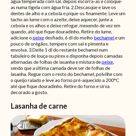
água temperada com sal, depois escorra-as e coloque-
as numa tigela com água fria. 2.Descasque e lave os
dentes de alho e a cebola e pique-os finamente. Leve um
tacho ao lume com o azeite, deixe aquecer, junte a
cebola e os alhos e deixe refogar, mexendo de vez em
quando, até que fique douradinho. Retire do lume,
adicione o
peixe
desfiado, 6 dl do molho
bechamel
e um
pouco de orégãos, tempere com sal e pimenta e
envolva. 3.Deite 1 dl do restante bechamel num
tabuleiro de louça ou pirex e disponha depois camadas
alternadas de folhas de lasanha e mistura de
peixe
,
sendo que a última camada deve ser de folhas de
lasanha. Regue com o resto do bechamel, polvilhe com
o queijo ralado e leve ao forno pré-aquecido a 200°C
até que fique douradinho. Retire do forno e sirva
decorado a gosto.
Lasanha de carne