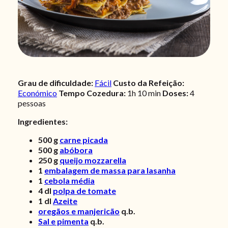
Grau de dificuldade:
Fácil
Custo da Refeição:
Económico
Tempo Cozedura:
1h 10 min
Doses:
4
pessoas
Ingredientes:
500
g
carne picada
500
g
abóbora
250
g
queijo mozzarella
1
embalagem de massa para lasanha
1
cebola média
4
dl
polpa de tomate
1
dl
Azeite
oregãos e manjericão
q.b.
Sal e pimenta
q.b.