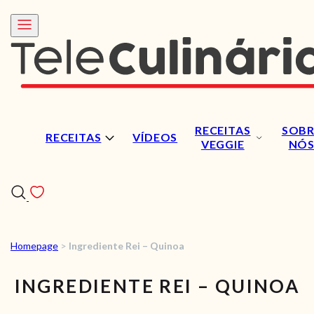
RECEITAS
SOBR
RECEITAS
VÍDEOS
VEGGIE
NÓ
Homepage
>
Ingrediente Rei – Quinoa
RECEITAS
INGREDIENTE REI – QUINOA
VÍDEOS