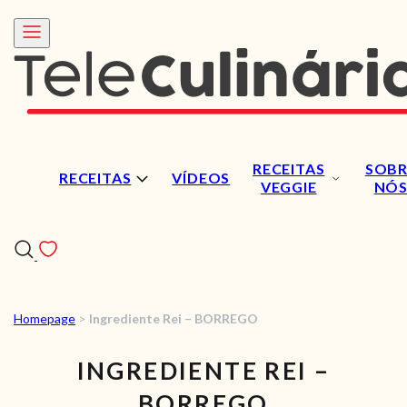
RECEITAS
SOBR
RECEITAS
VÍDEOS
VEGGIE
NÓ
Homepage
>
Ingrediente Rei – BORREGO
RECEITAS
INGREDIENTE REI –
VÍDEOS
BORREGO