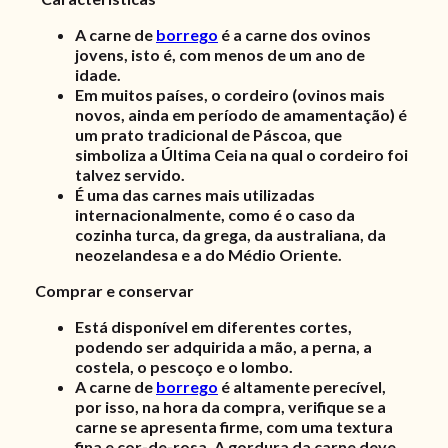
A carne de
borrego
é a carne dos ovinos
jovens, isto é, com menos de um ano de
idade.
Em muitos países, o cordeiro (ovinos mais
novos, ainda em período de amamentação) é
um prato tradicional de Páscoa, que
simboliza a Última Ceia na qual o cordeiro foi
talvez servido.
É uma das carnes mais utilizadas
internacionalmente, como é o caso da
cozinha turca, da grega, da australiana, da
neozelandesa e a do Médio Oriente.
Comprar e conservar
Está disponível em diferentes cortes,
podendo ser adquirida a mão, a perna, a
costela, o pescoço e o lombo.
A carne de
borrego
é altamente perecível,
por isso, na hora da compra, verifique se a
carne se apresenta firme, com uma textura
fina e cor-de-rosa. A gordura da carne deve