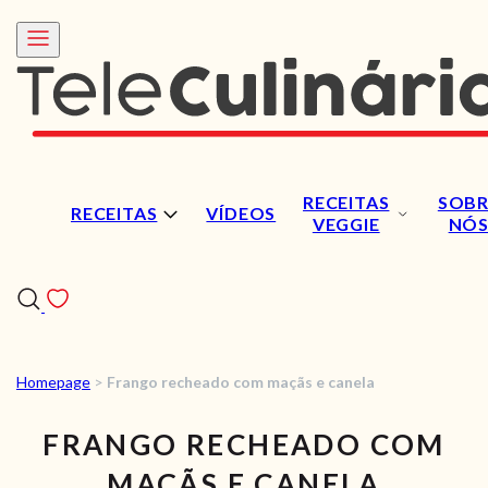
RECEITAS
SOBR
RECEITAS
VÍDEOS
VEGGIE
NÓ
Homepage
>
Frango recheado com maçãs e canela
RECEITAS
FRANGO RECHEADO COM
VÍDEOS
MAÇÃS E CANELA