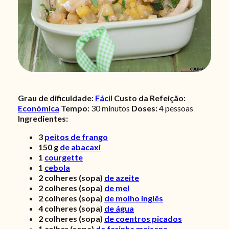
Grau de dificuldade:
Fácil
Custo da Refeição:
Económica
Tempo:
30 minutos
Doses:
4 pessoas
Ingredientes:
3
peitos de frango
150
g
de abacaxi
1
courgette
1
cebola
2
colheres (sopa)
de azeite
2
colheres (sopa)
de mel
2
colheres (sopa)
de molho inglês
4
colheres (sopa)
de água
2
colheres (sopa)
de coentros picados
1
colher (sopa)
de farinha maisena