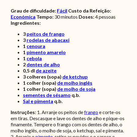
Grau de dificuldade:
Fácil
Custo da Refeição:
Económica
Tempo:
30 minutos
Doses:
4 pessoas
Ingredientes:
3
peitos de frango
3
rodelas de abacaxi
1
cenoura
1
pimento amarelo
1
cebola
2
dentes de alho
0,5
dl
de azeite
3
colheres (sopa)
de ketchup
1
colher (sopa)
de molho inglês
1
colher (sopa)
de molho de soja
sementes de sésamo
q.b.
Sal e pimenta
q.b.
Instruções:
1. Arranje os peitos de
frango
e corte-os
em tiras. Descasque e lave os dentes de alho e pique-os
finamente. Tempere o frango com os dentes de alho, o
molho inglês, o molho de soja, o ketchup, sal e pimenta.
2. Arranje o
pimento
, retire as pevides e o caroço e