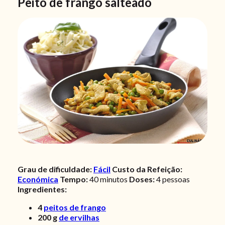
Peito de frango salteado
Grau de dificuldade:
Fácil
Custo da Refeição:
Económica
Tempo:
40 minutos
Doses:
4 pessoas
Ingredientes:
4
peitos de frango
200
g
de ervilhas