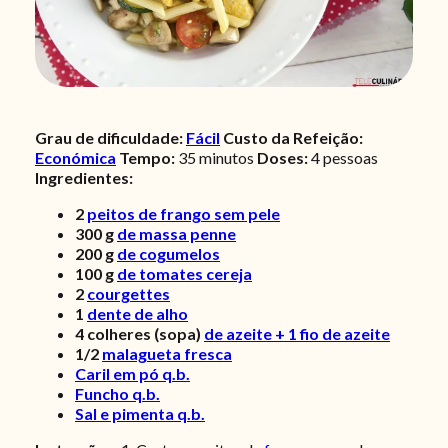
Grau de dificuldade:
Fácil
Custo da Refeição:
Económica
Tempo:
35 minutos
Doses:
4 pessoas
Ingredientes:
2
peitos de frango sem pele
300
g
de massa penne
200
g
de cogumelos
100
g
de tomates cereja
2
courgettes
1
dente de alho
4
colheres (sopa)
de azeite + 1 fio de azeite
1/2
malagueta fresca
Caril em pó q.b.
Funcho q.b.
Sal e pimenta q.b.