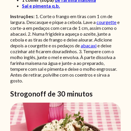
Sal e pimenta q.b.
Instruções:
1. Corte o frango em tiras com 1 cm de
largura. Descasque e pique a cebola. Lave a
courgette
e
corte-a em pedaços com cerca de 1 cm, assim como o
abacaxi. 2. Numa frigideira aqueça o azeite, junte a
cebola e as tiras de frango e deixe alourar. Adicione
depois a courgette e os pedaços de
abacaxi
e deixe
cozinhar até ficarem douradinhos.
3. Tempere com o
molho inglês, junte o mel e envolva. À parte dissolva a
farinha maisena na água e junte-a ao preparado,
tempere com sal e pimenta e deixe o molho engrossar.
Antes de retirar, polvilhe com os coentros e sirva a
gosto.
Strogonoff de 30 minutos