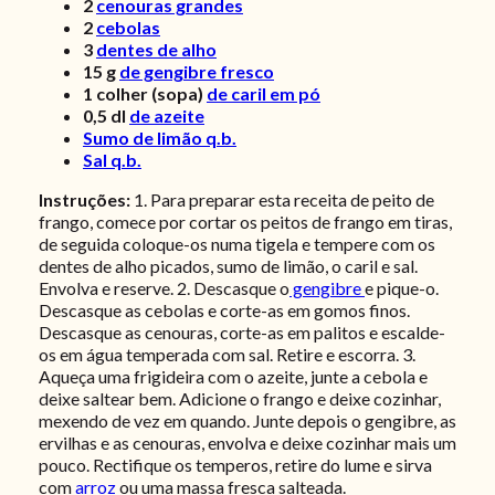
2
cenouras grandes
2
cebolas
3
dentes de alho
15
g
de gengibre fresco
1
colher (sopa)
de caril em pó
0,5
dl
de azeite
Sumo de limão q.b.
Sal q.b.
Instruções:
1. Para preparar esta receita de peito de
frango, comece por cortar os peitos de frango em tiras,
de seguida coloque-os numa tigela e tempere com os
dentes de alho picados, sumo de limão, o caril e sal.
Envolva e reserve. 2. Descasque o
gengibre
e pique-o.
Descasque as cebolas e corte-as em gomos finos.
Descasque as cenouras, corte-as em palitos e escalde-
os em água temperada com sal. Retire e escorra.
3.
Aqueça uma frigideira com o azeite, junte a cebola e
deixe saltear bem. Adicione o frango e deixe cozinhar,
mexendo de vez em quando. Junte depois o gengibre, as
ervilhas e as cenouras, envolva e deixe cozinhar mais um
pouco. Rectifique os temperos, retire do lume e sirva
com
arroz
ou uma massa fresca salteada.