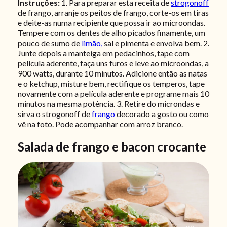
Instruções:
1. Para preparar esta receita de
strogonoff
de frango, arranje os peitos de frango, corte-os em tiras
e deite-as numa recipiente que possa ir ao microondas.
Tempere com os dentes de alho picados finamente, um
pouco de sumo de
limão,
sal e pimenta e envolva bem. 2.
Junte depois a manteiga em pedacinhos, tape com
película aderente, faça uns furos e leve ao microondas, a
900 watts, durante 10 minutos. Adicione então as natas
e o ketchup, misture bem, rectifique os temperos, tape
novamente com a película aderente e programe mais 10
minutos na mesma potência.
3. Retire do microndas e
sirva o strogonoff de
frango
decorado a gosto ou como
vê na foto. Pode acompanhar com arroz branco.
Salada de frango e bacon crocante