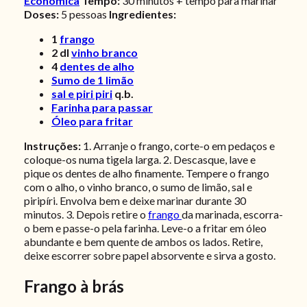
Económica
Tempo:
30 minutos + tempo para marinar
Doses:
5 pessoas
Ingredientes:
1
frango
2
dl
vinho branco
4
dentes de alho
Sumo de 1 limão
sal e piri piri
q.b.
Farinha para passar
Óleo para fritar
Instruções:
1. Arranje o frango, corte-o em pedaços e
coloque-os numa tigela larga. 2. Descasque, lave e
pique os dentes de alho finamente. Tempere o frango
com o alho, o vinho branco, o sumo de limão, sal e
piripíri. Envolva bem e deixe marinar durante 30
minutos.
3. Depois retire o
frango
da marinada, escorra-
o bem e passe-o pela farinha. Leve-o a fritar em óleo
abundante e bem quente de ambos os lados. Retire,
deixe escorrer sobre papel absorvente e sirva a gosto.
Frango à brás