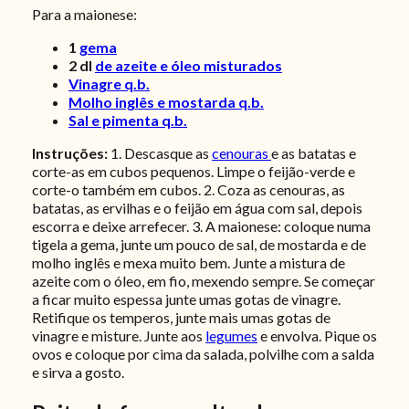
Para a maionese:
1
gema
2
dl
de azeite e óleo misturados
Vinagre q.b.
Molho inglês e mostarda q.b.
Sal e pimenta q.b.
Instruções:
1. Descasque as
cenouras
e as batatas e
corte-as em cubos pequenos. Limpe o feijão-verde e
corte-o também em cubos. 2. Coza as cenouras, as
batatas, as ervilhas e o feijão em água com sal, depois
escorra e deixe arrefecer.
3. A maionese: coloque numa
tigela a gema, junte um pouco de sal, de mostarda e de
molho inglês e mexa muito bem. Junte a mistura de
azeite com o óleo, em fio, mexendo sempre. Se começar
a ficar muito espessa junte umas gotas de vinagre.
Retifique os temperos, junte mais umas gotas de
vinagre e misture. Junte aos
legumes
e envolva. Pique os
ovos e coloque por cima da salada, polvilhe com a salda
e sirva a gosto.