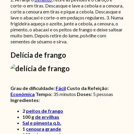
corte-o em tiras. Descasque e lave a cebola e a cenoura,
corte a cenoura em tiras e pique a cebola. Descasque e
lave o abacaxi e corte-o em pedaços regulares.
3. Numa
frigideira aqueça o azeite, junte a cebola, a cenoura, o
pimento, o abacaxi e os peitos de frango e deixe saltear
muito bem. Depois retire do lume, polvilhe com
sementes de sésamo e sirva.
Delícia de frango
Grau de dificuldade:
Fácil
Custo da Refeição:
Económica
Tempo:
35 minutos
Doses:
5 pessoas
Ingredientes:
2
peitos de frango
100
g
de ervilhas
Sal e pimenta q.b.
1
cenoura grande