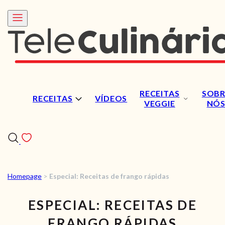
RECEITAS
SOBR
RECEITAS
VÍDEOS
VEGGIE
NÓ
Homepage
>
Especial: Receitas de frango rápidas
RECEITAS
ESPECIAL: RECEITAS DE
VÍDEOS
FRANGO RÁPIDAS