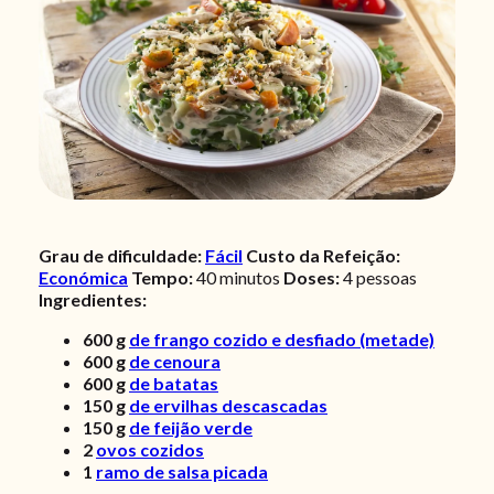
Grau de dificuldade:
Fácil
Custo da Refeição:
Económica
Tempo:
40 minutos
Doses:
4 pessoas
Ingredientes:
600
g
de frango cozido e desfiado (metade)
600
g
de cenoura
600
g
de batatas
150
g
de ervilhas descascadas
150
g
de feijão verde
2
ovos cozidos
1
ramo de salsa picada