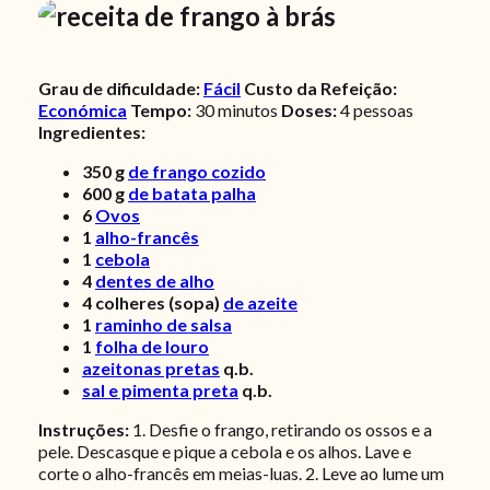
Grau de dificuldade:
Fácil
Custo da Refeição:
Económica
Tempo:
30 minutos
Doses:
4 pessoas
Ingredientes:
350
g
de frango cozido
600
g
de batata palha
6
Ovos
1
alho-francês
1
cebola
4
dentes de alho
4
colheres (sopa)
de azeite
1
raminho de salsa
1
folha de louro
azeitonas pretas
q.b.
sal e pimenta preta
q.b.
Instruções:
1. Desfie o frango, retirando os ossos e a
pele. Descasque e pique a cebola e os alhos. Lave e
corte o alho-francês em meias-luas. 2. Leve ao lume um