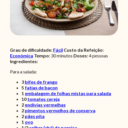
Grau de dificuldade:
Fácil
Custo da Refeição:
Económica
Tempo:
30 minutos
Doses:
4 pessoas
Ingredientes:
Para a salada:
3
bifes de frango
5
fatias de bacon
1
embalagem de folhas mistas para salada
10
tomates cereja
2
endívias vermelhas
2
pimentos vermelhos de conserva
2
pães pita
1
ovo
1/2
colher (chá) de paprica