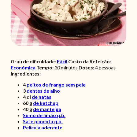
Grau de dificuldade:
Fácil
Custo da Refeição:
Económica
Tempo:
30 minutos
Doses:
4 pessoas
Ingredientes:
4
peitos de frango sem pele
3
dentes de alho
4
dl
de natas
60
g
de ketchup
40
g
de manteiga
Sumo de limão q.b.
Sal e pimenta q.b.
Película aderente