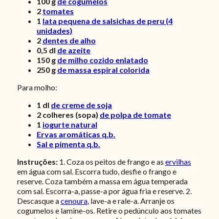
100
g
de cogumelos
2
tomates
1
lata pequena de salsichas de peru (4
unidades)
2
dentes de alho
0,5
dl
de azeite
150
g
de milho cozido enlatado
250
g
de massa espiral colorida
Para molho:
1
dl
de creme de soja
2
colheres (sopa)
de polpa de tomate
1
iogurte natural
Ervas aromáticas q.b.
Sal e pimenta q.b.
Instruções:
1. Coza os peitos de frango e as
ervilhas
em água com sal. Escorra tudo, desfie o frango e
reserve. Coza também a massa em água temperada
com sal. Escorra-a, passe-a por água fria e reserve. 2.
Descasque a
cenoura
, lave-a e rale-a. Arranje os
cogumelos e lamine-os. Retire o pedúnculo aos tomates