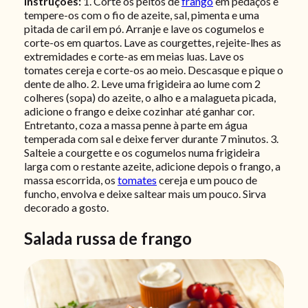
Instruções:
1. Corte os peitos de
frango
em pedaços e
tempere-os com o fio de azeite, sal, pimenta e uma
pitada de caril em pó. Arranje e lave os cogumelos e
corte-os em quartos. Lave as courgettes, rejeite-lhes as
extremidades e corte-as em meias luas. Lave os
tomates cereja e corte-os ao meio. Descasque e pique o
dente de alho. 2. Leve uma frigideira ao lume com 2
colheres (sopa) do azeite, o alho e a malagueta picada,
adicione o frango e deixe cozinhar até ganhar cor.
Entretanto, coza a massa penne à parte em água
temperada com sal e deixe ferver durante 7 minutos.
3.
Salteie a courgette e os cogumelos numa frigideira
larga com o restante azeite, adicione depois o frango, a
massa escorrida, os
tomates
cereja e um pouco de
funcho, envolva e deixe saltear mais um pouco. Sirva
decorado a gosto.
Salada russa de frango