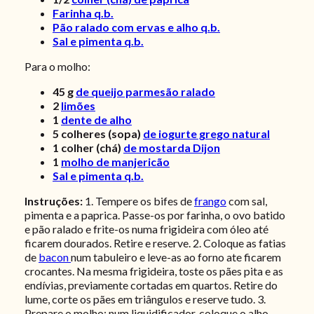
Farinha q.b.
Pão ralado com ervas e alho q.b.
Sal e pimenta q.b.
Para o molho:
45
g
de queijo parmesão ralado
2
limões
1
dente de alho
5
colheres (sopa)
de iogurte grego natural
1
colher (chá)
de mostarda Dijon
1
molho de manjericão
Sal e pimenta q.b.
Instruções:
1. Tempere os bifes de
frango
com sal,
pimenta e a paprica. Passe-os por farinha, o ovo batido
e pão ralado e frite-os numa frigideira com óleo até
ficarem dourados. Retire e reserve. 2. Coloque as fatias
de
bacon
num tabuleiro e leve-as ao forno ate ficarem
crocantes. Na mesma frigideira, toste os pães pita e as
endívias, previamente cortadas em quartos. Retire do
lume, corte os pães em triângulos e reserve tudo.
3.
Prepare o molho: num liquidificador, coloque o alho