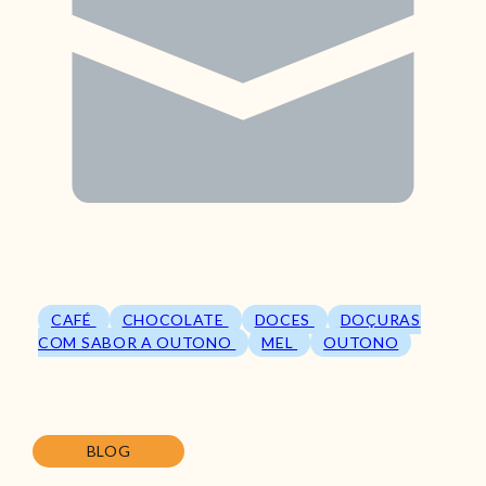
CAFÉ
CHOCOLATE
DOCES
DOÇURAS
COM SABOR A OUTONO
MEL
OUTONO
BLOG