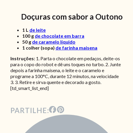
Doçuras com sabor a Outono
1
L
de leite
100
g
de chocolate em barra
50
g
de caramelo líquido
1
colher (sopa)
de farinha maisena
Instruções:
1. Parta o chocolate em pedaços, deite-os
para o copo do robot e dê uns toques no turbo. 2. Junte
depois a farinha maisena, o leite e o caramelo e
programe a 100°C, durante 12 minutos, na velocidade
3. 3. Retire e sirva quente e decorado a gosto.
[td_smart_list_end]
PARTILHE: