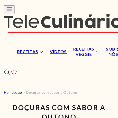
RECEITAS
SOBR
RECEITAS
VÍDEOS
VEGGIE
NÓ
Homepage
>
Doçuras com sabor a Outono
RECEITAS
DOÇURAS COM SABOR A
VÍDEOS
OUTONO