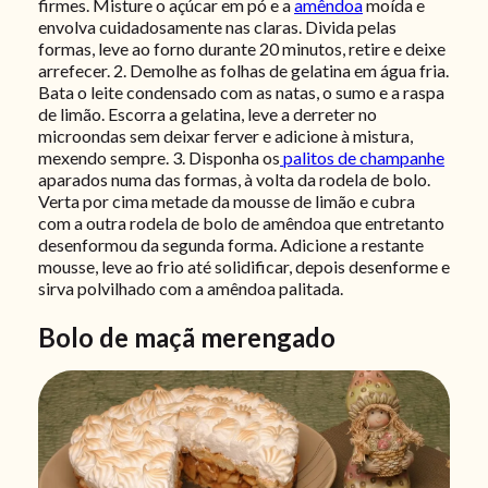
firmes. Misture o açúcar em pó e a
amêndoa
moída e
envolva cuidadosamente nas claras. Divida pelas
formas, leve ao forno durante 20 minutos, retire e deixe
arrefecer. 2. Demolhe as folhas de gelatina em água fria.
Bata o leite condensado com as natas, o sumo e a raspa
de limão. Escorra a gelatina, leve a derreter no
microondas sem deixar ferver e adicione à mistura,
mexendo sempre.
3. Disponha os
palitos de champanhe
aparados numa das formas, à volta da rodela de bolo.
Verta por cima metade da mousse de limão e cubra
com a outra rodela de bolo de amêndoa que entretanto
desenformou da segunda forma. Adicione a restante
mousse, leve ao frio até solidificar, depois desenforme e
sirva polvilhado com a amêndoa palitada.
Bolo de maçã merengado