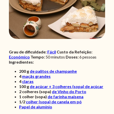
Grau de dificuldade:
Fácil
Custo da Refeição:
Económico
Tempo:
50 minutos
Doses:
6
pessoas
Ingredientes:
200
g
de palitos de champanhe
4
maçãs grandes
4
claras
100
g
de açúcar + 3 colheres (sopa) de açúcar
2
colheres (sopa)
de Vinho do Porto
1
colher (sopa)
de farinha maisena
1/2
colher (sopa) de canela em pó
Papel de alumínio