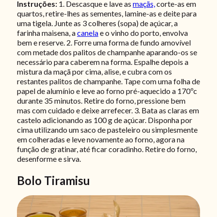
Instruções:
1. Descasque e lave as
maçãs,
corte-as em
quartos, retire-lhes as sementes, lamine-as e deite para
uma tigela. Junte as 3 colheres (sopa) de açúcar, a
farinha maisena, a
canela
e o vinho do porto, envolva
bem e reserve. 2. Forre uma forma de fundo amovível
com metade dos palitos de champanhe aparando-os se
necessário para caberem na forma. Espalhe depois a
mistura da maçã por cima, alise, e cubra com os
restantes palitos de champanhe. Tape com uma folha de
papel de alumínio e leve ao forno pré-aquecido a 170ºc
durante 35 minutos. Retire do forno, pressione bem
mas com cuidado e deixe arrefecer.
3. Bata as claras em
castelo adicionando as 100 g de açúcar. Disponha por
cima utilizando um saco de pasteleiro ou simplesmente
em colheradas e leve novamente ao forno, agora na
função de gratinar, até ficar coradinho. Retire do forno,
desenforme e sirva.
Bolo Tiramisu