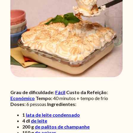
Grau de dificuldade:
Fácil
Custo da Refeição:
Económico
Tempo:
40 minutos + tempo de frio
Doses:
6
pessoas
Ingredientes:
1
lata de leite condensado
4
dl
de leite
200
g
de palitos de champanhe
150
g
de açúcar