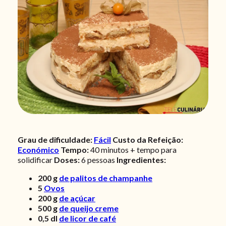
Grau de dificuldade:
Fácil
Custo da Refeição:
Económico
Tempo:
40 minutos + tempo para
solidificar
Doses:
6
pessoas
Ingredientes:
200
g
de palitos de champanhe
5
Ovos
200
g
de açúcar
500
g
de queijo creme
0,5
dl
de licor de café