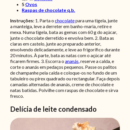
5
Ovos
Raspas de chocolate q.b.
Instruções:
1. Parta o
chocolate
para uma tigela, junte
a manteiga, leve a derreter em banho-maria, retire e
mexa. Numa tigela, bata as gemas com 60 g do açúcar,
junte o chocolate derretido e envolva bem. 2. Bata as
claras em castelo, junte ao preparado anterior,
envolvendo delicadamente, e leve ao frigorífico durante
20 minutos. À parte, bata as natas com o açúcar até
ficarem firmes.
3. Escorra o
ananás
, reserve a calda, e
corte o ananás em pedaços pequenos. Passe os palitos
de champanhe pela calda e coloque-os no fundo de um
tabuleiro ou pirex quadrado ou rectangular. Faça depois
camadas alternadas de ananás, creme de chocolate e
natas batidas. Polvilhe com raspas de chocolate e sirva
fresco.
Delícia de leite condensado