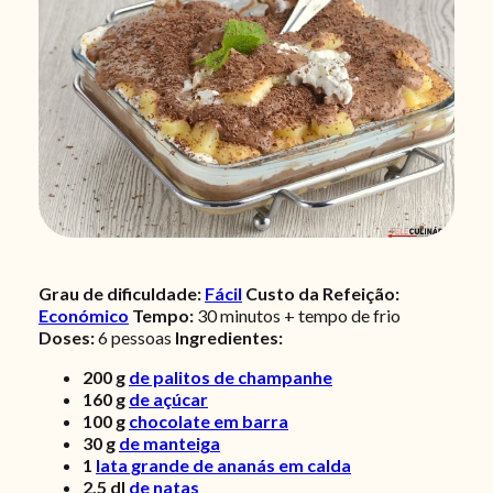
Grau de dificuldade:
Fácil
Custo da Refeição:
Económico
Tempo:
30 minutos + tempo de frio
Doses:
6
pessoas
Ingredientes:
200
g
de palitos de champanhe
160
g
de açúcar
100
g
chocolate em barra
30
g
de manteiga
1
lata grande de ananás em calda
2,5
dl
de natas