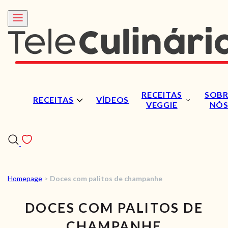
RECEITAS
SOBR
RECEITAS
VÍDEOS
VEGGIE
NÓ
Homepage
>
Doces com palitos de champanhe
RECEITAS
DOCES COM PALITOS DE
VÍDEOS
CHAMPANHE