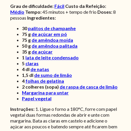
Grau de dificuldade:
Fácil
Custo da Refeição:
Médio
Tempo:
45 minutos + tempo de frio
Doses:
8
pessoas
Ingredientes:
30
palitos de champanhe
75
g
de açúcar em pó
75
g
de amêndoa moída
50
g
de amêndoa palitada
35
g
de açúcar
1
lata de leite condensado
5
claras
4
dl
de natas
1,5
dl
de sumo de limão
4
folhas de gelatina
2
colheres (sopa)
de raspa de casca de limão
Margarina para untar
Papel vegetal
Instruções:
1. Ligue o forno a 180°C, forre com papel
vegetal duas formas redondas de abrir e unte com
margarina. Bata as claras em castelo e adicione o
açúcar aos poucos e batendo sempre até ficarem bem