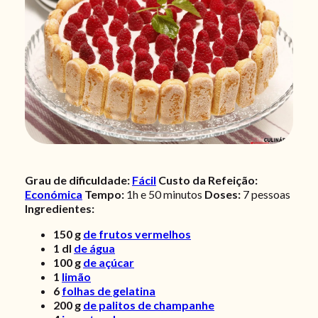
Grau de dificuldade:
Fácil
Custo da Refeição:
Económica
Tempo:
1h e 50 minutos
Doses:
7
pessoas
Ingredientes:
150
g
de frutos vermelhos
1
dl
de água
100
g
de açúcar
1
limão
6
folhas de gelatina
200
g
de palitos de champanhe