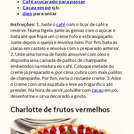
Café açucarado para passar
Cacau em pó
q.b.
óleo
para untar
Instruções:
1. Junte o
café
com o licor de café e
reserve. Numa tigela, junte as gemas com o açúcar e
bata até que fique um creme fofo e esbranquiçado.
Junte depois o queijo e envolva bem. Por fim, bata as
claras em castelo e envolva com o preparado anterior.
2. Unte uma forma de fundo amovível com óleo e
disponha uma camada de palitos de champanhe
embebidos na mistura do café. Coloque metade do
creme já preparado e, por cima, cubra com mais palitos
de champanhe. Por fim, verta o restante creme.
3. Alise
o creme com uma espátula e leve ao frigorífico até
prender. Na hora de servir, polvilhe com
cacau
em pó,
desenforme e sirva decorado a gosto.
Charlotte de frutos vermelhos