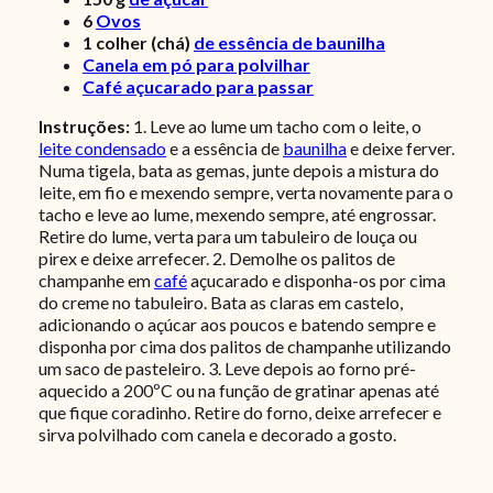
6
Ovos
1
colher (chá)
de essência de baunilha
Canela em pó para polvilhar
Café açucarado para passar
Instruções:
1. Leve ao lume um tacho com o leite, o
leite condensado
e a essência de
baunilha
e deixe ferver.
Numa tigela, bata as gemas, junte depois a mistura do
leite, em fio e mexendo sempre, verta novamente para o
tacho e leve ao lume, mexendo sempre, até engrossar.
Retire do lume, verta para um tabuleiro de louça ou
pirex e deixe arrefecer. 2. Demolhe os palitos de
champanhe em
café
açucarado e disponha-os por cima
do creme no tabuleiro. Bata as claras em castelo,
adicionando o açúcar aos poucos e batendo sempre e
disponha por cima dos palitos de champanhe utilizando
um saco de pasteleiro.
3. Leve depois ao forno pré-
aquecido a 200ºC ou na função de gratinar apenas até
que fique coradinho. Retire do forno, deixe arrefecer e
sirva polvilhado com canela e decorado a gosto.