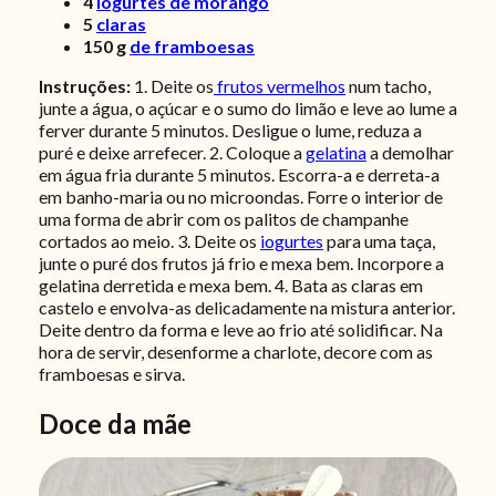
4
iogurtes de morango
5
claras
150
g
de framboesas
Instruções:
1. Deite os
frutos vermelhos
num tacho,
junte a água, o açúcar e o sumo do limão e leve ao lume a
ferver durante 5 minutos. Desligue o lume, reduza a
puré e deixe arrefecer. 2. Coloque a
gelatina
a demolhar
em água fria durante 5 minutos. Escorra-a e derreta-a
em banho-maria ou no microondas. Forre o interior de
uma forma de abrir com os palitos de champanhe
cortados ao meio.
3. Deite os
iogurtes
para uma taça,
junte o puré dos frutos já frio e mexa bem. Incorpore a
gelatina derretida e mexa bem.
4. Bata as claras em
castelo e envolva-as delicadamente na mistura anterior.
Deite dentro da forma e leve ao frio até solidificar. Na
hora de servir, desenforme a charlote, decore com as
framboesas e sirva.
Doce da mãe