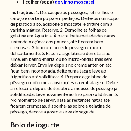
1
colher (sopa)
de vinho moscatel
Instruções:
1. Descasque os pêssegos, retire-lhes o
caroço e corte a polpa em pedaços. Deite-os num copo
de plástico alto, adicione o moscatel e triture com a
varinha mágica. Reserve. 2. Demolhe as folhas de
gelatina em água fria. À parte, bata metade das natas,
juntando o açúcar aos poucos, até ficarem bem
cremosas. Adicione o puré de pêssego e mexa
delicadamente. 3. Escorra a gelatina e derreta-a ao
lume, em banho-maria, ou no micro-ondas, mas sem
deixar ferver. Envolva depois no creme anterior, até
ficar bem incorporada, deite numa taça e leve ao
frigorífico até solidificar. 4. Prepare a gelatina de
pêssego conforme as instruções da embalagem. Deixe
arrefecer e depois deite sobre a mousse de pêssego já
solidificada. Leve novamente ao frio para solidificar. 5.
No momento de servir, bata as restantes natas até
ficarem cremosas, disponha-as sobre a gelatina de
pêssego, decore a gosto e sirva de seguida.
Bolo de iogurte