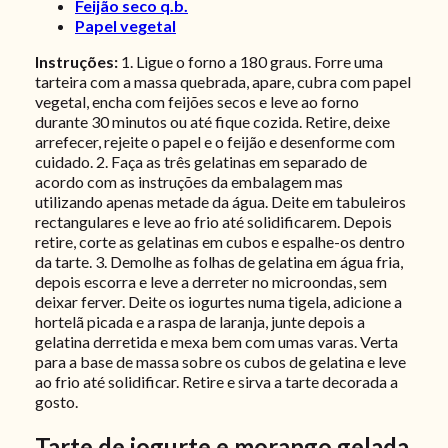
Feijão seco q.b.
Papel vegetal
Instruções:
1. Ligue o forno a 180 graus. Forre uma
tarteira com a massa quebrada, apare, cubra com papel
vegetal, encha com feijões secos e leve ao forno
durante 30 minutos ou até fique cozida. Retire, deixe
arrefecer, rejeite o papel e o feijão e desenforme com
cuidado. 2. Faça as três gelatinas em separado de
acordo com as instruções da embalagem mas
utilizando apenas metade da água. Deite em tabuleiros
rectangulares e leve ao frio até solidificarem. Depois
retire, corte as gelatinas em cubos e espalhe-os dentro
da tarte. 3. Demolhe as folhas de gelatina em água fria,
depois escorra e leve a derreter no microondas, sem
deixar ferver. Deite os iogurtes numa tigela, adicione a
hortelã picada e a raspa de laranja, junte depois a
gelatina derretida e mexa bem com umas varas. Verta
para a base de massa sobre os cubos de gelatina e leve
ao frio até solidificar. Retire e sirva a tarte decorada a
gosto.
Tarte de iogurte e morango gelada