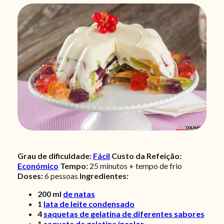
Grau de dificuldade:
Fácil
Custo da Refeição:
Económico
Tempo:
25 minutos + tempo de frio
Doses:
6
pessoas
Ingredientes:
200
ml
de natas
1
lata de leite condensado
4
saquetas de gelatina de diferentes sabores
1
saqueta de gelatina incolor