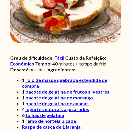
Grau de dificuldade:
Fácil
Custo da Refeição:
Económico
Tempo:
40 minutos + tempo de frio
Doses:
6
pessoas
Ingredientes:
1
rolo de massa quebrada estendida de
compra
1
pacote de gelatina de frutos silvestres
1
pacote de gelatina de morango
1
pacote de gelatina de ananás
4
iogurtes naturais açucarados
6
folhas de gelatina
1
ramo de hortelã picada
Raspa de casca de 1 laranja