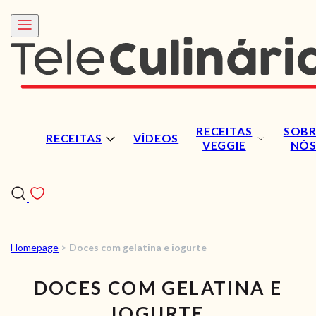
RECEITAS
SOBR
RECEITAS
VÍDEOS
VEGGIE
NÓ
Homepage
>
Doces com gelatina e iogurte
RECEITAS
DOCES COM GELATINA E
VÍDEOS
IOGURTE