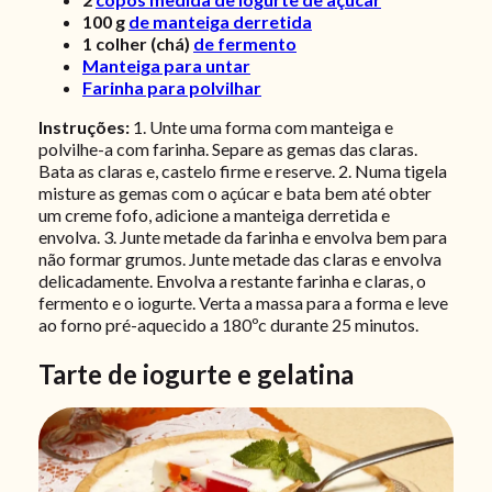
100
g
de manteiga derretida
1
colher (chá)
de fermento
Manteiga para untar
Farinha para polvilhar
Instruções:
1. Unte uma forma com manteiga e
polvilhe-a com farinha. Separe as gemas das claras.
Bata as claras e, castelo firme e reserve. 2. Numa tigela
misture as gemas com o açúcar e bata bem até obter
um creme fofo, adicione a manteiga derretida e
envolva. 3. Junte metade da farinha e envolva bem para
não formar grumos. Junte metade das claras e envolva
delicadamente. Envolva a restante farinha e claras, o
fermento e o iogurte. Verta a massa para a forma e leve
ao forno pré-aquecido a 180ºc durante 25 minutos.
Tarte de iogurte e gelatina