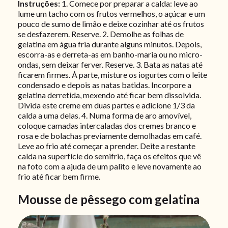
Instruções:
1. Comece por preparar a calda: leve ao
lume um tacho com os frutos vermelhos, o açúcar e um
pouco de sumo de limão e deixe cozinhar até os frutos
se desfazerem. Reserve. 2. Demolhe as folhas de
gelatina em água fria durante alguns minutos. Depois,
escorra-as e derreta-as em banho-maria ou no micro-
ondas, sem deixar ferver. Reserve. 3. Bata as natas até
ficarem firmes. À parte, misture os iogurtes com o leite
condensado e depois as natas batidas. Incorpore a
gelatina derretida, mexendo até ficar bem dissolvida.
Divida este creme em duas partes e adicione 1/3 da
calda a uma delas. 4. Numa forma de aro amovível,
coloque camadas intercaladas dos cremes branco e
rosa e de bolachas previamente demolhadas em café.
Leve ao frio até começar a prender. Deite a restante
calda na superfície do semifrio, faça os efeitos que vê
na foto com a ajuda de um palito e leve novamente ao
frio até ficar bem firme.
Mousse de pêssego com gelatina