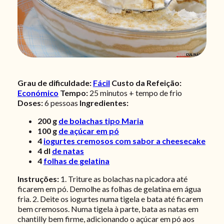
Grau de dificuldade:
Fácil
Custo da Refeição:
Económico
Tempo:
25 minutos + tempo de frio
Doses:
6
pessoas
Ingredientes:
200
g
de bolachas tipo Maria
100
g
de açúcar em pó
4
iogurtes cremosos com sabor a cheesecake
4
dl
de natas
4
folhas de gelatina
Instruções:
1. Triture as bolachas na picadora até
ficarem em pó. Demolhe as folhas de gelatina em água
fria. 2. Deite os iogurtes numa tigela e bata até ficarem
bem cremosos. Numa tigela à parte, bata as natas em
chantilly bem firme, adicionando o açúcar em pó aos