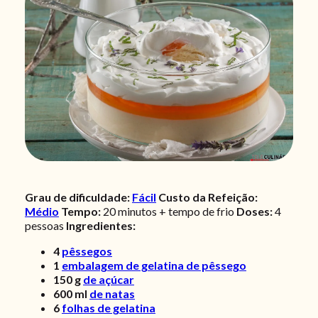
Grau de dificuldade:
Fácil
Custo da Refeição:
Médio
Tempo:
20 minutos + tempo de frio
Doses:
4
pessoas
Ingredientes:
4
pêssegos
1
embalagem de gelatina de pêssego
150
g
de açúcar
600
ml
de natas
6
folhas de gelatina