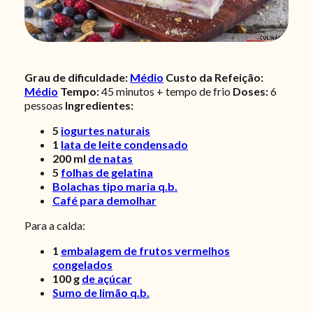
Grau de dificuldade:
Médio
Custo da Refeição:
Médio
Tempo:
45 minutos + tempo de frio
Doses:
6
pessoas
Ingredientes:
5
iogurtes naturais
1
lata de leite condensado
200
ml
de natas
5
folhas de gelatina
Bolachas tipo maria q.b.
Café para demolhar
Para a calda:
1
embalagem de frutos vermelhos
congelados
100
g
de açúcar
Sumo de limão q.b.