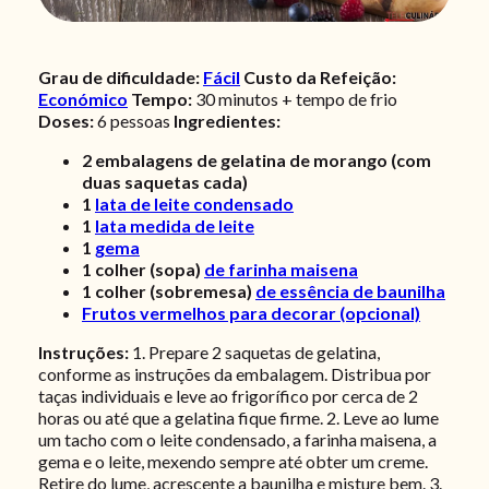
Grau de dificuldade:
Fácil
Custo da Refeição:
Económico
Tempo:
30 minutos + tempo de frio
Doses:
6
pessoas
Ingredientes:
2
embalagens de gelatina de morango (com
duas saquetas cada)
1
lata de leite condensado
1
lata medida de leite
1
gema
1
colher (sopa)
de farinha maisena
1
colher (sobremesa)
de essência de baunilha
Frutos vermelhos para decorar (opcional)
Instruções:
1. Prepare 2 saquetas de gelatina,
conforme as instruções da embalagem. Distribua por
taças individuais e leve ao frigorífico por cerca de 2
horas ou até que a gelatina fique firme. 2. Leve ao lume
um tacho com o leite condensado, a farinha maisena, a
gema e o leite, mexendo sempre até obter um creme.
Retire do lume, acrescente a baunilha e misture bem. 3.