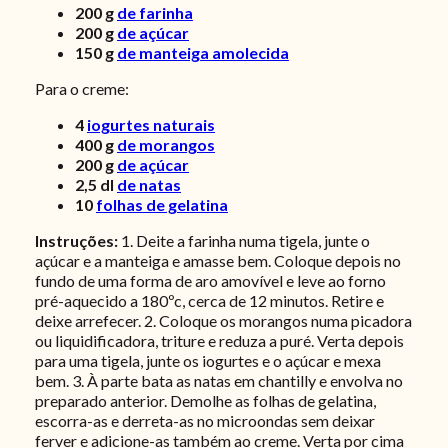
200
g
de farinha
200
g
de açúcar
150
g
de manteiga amolecida
Para o creme:
4
iogurtes naturais
400
g
de morangos
200
g
de açúcar
2,5
dl
de natas
10
folhas de gelatina
Instruções:
1. Deite a farinha numa tigela, junte o
açúcar e a manteiga e amasse bem. Coloque depois no
fundo de uma forma de aro amovível e leve ao forno
pré-aquecido a 180ºc, cerca de 12 minutos. Retire e
deixe arrefecer. 2. Coloque os morangos numa picadora
ou liquidificadora, triture e reduza a puré. Verta depois
para uma tigela, junte os iogurtes e o açúcar e mexa
bem. 3. À parte bata as natas em chantilly e envolva no
preparado anterior. Demolhe as folhas de gelatina,
escorra-as e derreta-as no microondas sem deixar
ferver e adicione-as também ao creme. Verta por cima