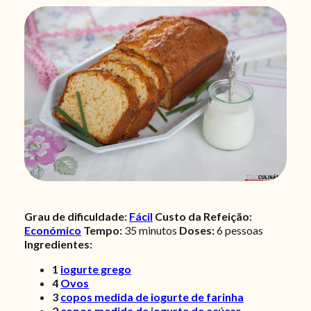
Grau de dificuldade:
Fácil
Custo da Refeição:
Económico
Tempo:
35 minutos
Doses:
6
pessoas
Ingredientes:
1
iogurte grego
4
Ovos
3
copos medida de iogurte de farinha
2
copos medida de iogurte de açúcar