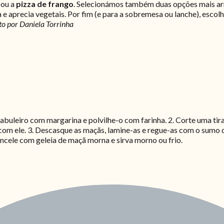
ou a
pizza de frango
. Selecionámos também duas opções mais ar
 e aprecia vegetais. Por fim (e para a sobremesa ou lanche), esc
to por Daniela Torrinha
tabuleiro com margarina e polvilhe-o com farinha. 2. Corte uma ti
com ele. 3. Descasque as maçãs, lamine-as e regue-as com o sumo d
pincele com geleia de maçã morna e sirva morno ou frio.