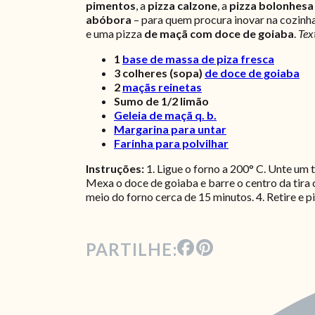
pimentos
, a
pizza calzone
, a
pizza bolonhesa
abóbora
– para quem procura inovar na cozinha
e uma pizza
de maçã com doce de goiaba
.
Tex
1
base de massa de piza fresca
3
colheres (sopa)
de doce de goiaba
2
maçãs reinetas
Sumo de 1/2 limão
Geleia de maçã q. b.
Margarina para untar
Farinha para polvilhar
Instruções:
1. Ligue o forno a 200° C. Unte um 
Mexa o doce de goiaba e barre o centro da tira 
meio do forno cerca de 15 minutos. 4. Retire e 
PARTILHE: