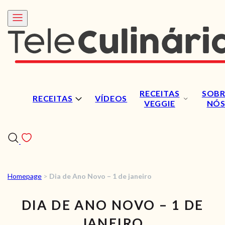
RECEITAS
SOBR
RECEITAS
VÍDEOS
VEGGIE
NÓ
Homepage
>
Dia de Ano Novo – 1 de janeiro
RECEITAS
DIA DE ANO NOVO – 1 DE
VÍDEOS
JANEIRO