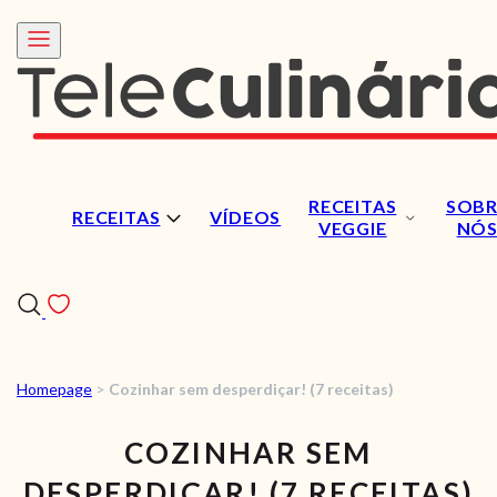
RECEITAS
SOBR
RECEITAS
VÍDEOS
VEGGIE
NÓ
Homepage
>
Cozinhar sem desperdiçar! (7 receitas)
RECEITAS
COZINHAR SEM
VÍDEOS
DESPERDIÇAR! (7 RECEITAS)