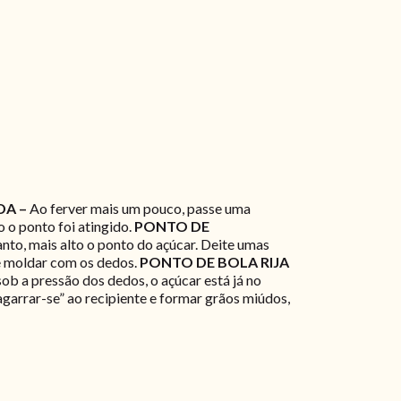
DA –
Ao ferver mais um pouco, passe uma
o o ponto foi atingido.
PONTO DE
anto, mais alto o ponto do açúcar. Deite umas
e moldar com os dedos.
PONTO DE BOLA RIJA
ob a pressão dos dedos, o açúcar está já no
agarrar-se” ao recipiente e formar grãos miúdos,