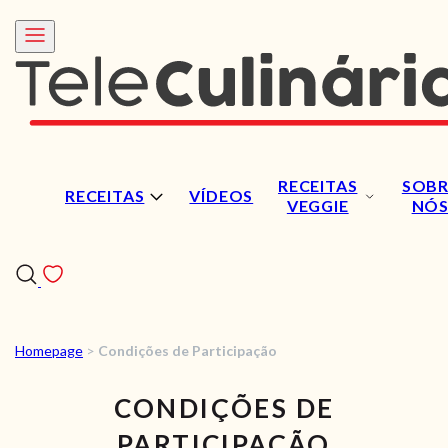
RECEITAS
SOBR
RECEITAS
VÍDEOS
VEGGIE
NÓ
Homepage
>
Condições de Participação
RECEITAS
CONDIÇÕES DE
VÍDEOS
PARTICIPAÇÃO