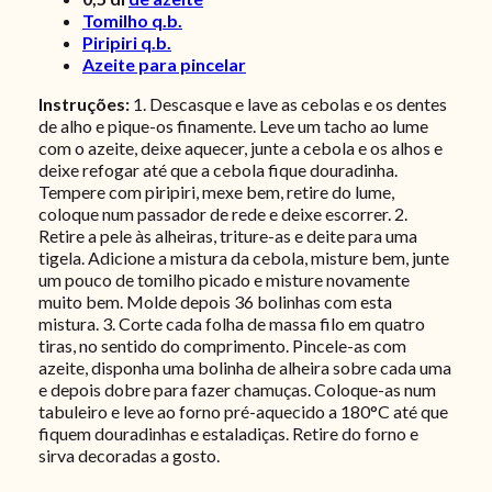
Tomilho q.b.
Piripiri q.b.
Azeite para pincelar
Instruções:
1. Descasque e lave as cebolas e os dentes
de alho e pique-os finamente. Leve um tacho ao lume
com o azeite, deixe aquecer, junte a cebola e os alhos e
deixe refogar até que a cebola fique douradinha.
Tempere com piripiri, mexe bem, retire do lume,
coloque num passador de rede e deixe escorrer. 2.
Retire a pele às alheiras, triture-as e deite para uma
tigela. Adicione a mistura da cebola, misture bem, junte
um pouco de tomilho picado e misture novamente
muito bem. Molde depois 36 bolinhas com esta
mistura. 3. Corte cada folha de massa filo em quatro
tiras, no sentido do comprimento. Pincele-as com
azeite, disponha uma bolinha de alheira sobre cada uma
e depois dobre para fazer chamuças. Coloque-as num
tabuleiro e leve ao forno pré-aquecido a 180°C até que
fiquem douradinhas e estaladiças. Retire do forno e
sirva decoradas a gosto.