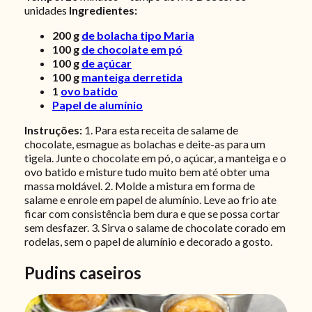
unidades
Ingredientes:
200
g
de bolacha tipo Maria
100
g
de chocolate em pó
100
g
de açúcar
100
g
manteiga derretida
1
ovo batido
Papel de alumínio
Instruções:
1. Para esta receita de salame de
chocolate, esmague as bolachas e deite-as para um
tigela. Junte o chocolate em pó, o açúcar, a manteiga e o
ovo batido e misture tudo muito bem até obter uma
massa moldável. 2. Molde a mistura em forma de
salame e enrole em papel de alumínio. Leve ao frio ate
ficar com consistência bem dura e que se possa cortar
sem desfazer. 3. Sirva o salame de chocolate corado em
rodelas, sem o papel de alumínio e decorado a gosto.
Pudins caseiros