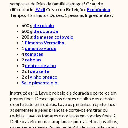
sempre as delícias da família e amigos!
Grau de
dificuldade:
Fácil
Custo da Refeição:
Económico
Tempo:
45 minutos
Doses:
5 pessoas
Ingredientes:
600
g
de robalo
600
g
de dourada
200
g
de massa cotovelo
1
Pimento Vermelho
1
pimento verde
4
tomates
2
cebolas
3
dentes de alho
2
dl
de azeite
2
dl
vinho branco
Sal e pimenta q.b.
Instruções:
1. Lave o robalo e a dourada e corte-os em
postas finas. Descasque os dentes de alho e as cebolas
e corte tudo em rodelas. Lave os pimentos, rejeite-lhes
as sementes e peles brancas e corte-os em tiras ou
rodelas. Lave os tomates e corte-os em rodelas finas. 2.
Deite o azeite numa cataplana e junte a cebola, os alhos,
os peixes e a massa. Acrescente 2 dl de água, adicione o