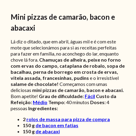
Mini pizzas de camarão, bacon e
abacaxi
Lá diz o ditado, que em abril, águas mil e é com este
mote que selecionámos para si as receitas perfeitas
para fazer em família, no aconchego do lar, enquanto
chove lá fora.
Chamuças de alheira, peixe no forno
com ervas do campo, cataplana de robalo, sopa de
bacalhau, perna de borrego em crosta de ervas,
vitela assada, francesinhas, pudins
e o irresistível
salame de chocolate!
Começamos com umas
deliciosas
mini pizzas de camarão, bacon e abacaxi.
Bom apetite!
Grau de dificuldade:
Fácil
Custo da
Refeição:
Médio
Tempo:
40 minutos
Doses:
4
pessoas
Ingredientes:
2
rolos de massa para pizza de compra
150
g
de bacon em fatias
150
g
de abacaxi