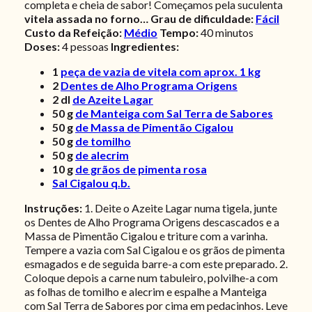
completa e cheia de sabor! Começamos pela suculenta
vitela assada no forno…
Grau de dificuldade:
Fácil
Custo da Refeição:
Médio
Tempo:
40 minutos
Doses:
4 pessoas
Ingredientes:
1
peça de vazia de vitela com aprox. 1 kg
2
Dentes de Alho Programa Origens
2
dl
de Azeite Lagar
50
g
de Manteiga com Sal Terra de Sabores
50
g
de Massa de Pimentão Cigalou
50
g
de tomilho
50
g
de alecrim
10
g
de grãos de pimenta rosa
Sal Cigalou q.b.
Instruções:
1. Deite o Azeite Lagar numa tigela, junte
os Dentes de Alho Programa Origens descascados e a
Massa de Pimentão Cigalou e triture com a varinha.
Tempere a vazia com Sal Cigalou e os grãos de pimenta
esmagados e de seguida barre-a com este preparado. 2.
Coloque depois a carne num tabuleiro, polvilhe-a com
as folhas de tomilho e alecrim e espalhe a Manteiga
com Sal Terra de Sabores por cima em pedacinhos. Leve