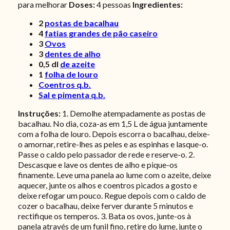
para melhorar
Doses:
4 pessoas
Ingredientes:
2
postas de bacalhau
4
fatias grandes de pão caseiro
3
Ovos
3
dentes de alho
0,5
dl
de azeite
1
folha de louro
Coentros q.b.
Sal e pimenta q.b.
Instruções:
1. Demolhe atempadamente as postas de
bacalhau. No dia, coza-as em 1,5 L de água juntamente
com a folha de louro. Depois escorra o bacalhau, deixe-
o amornar, retire-lhes as peles e as espinhas e lasque-o.
Passe o caldo pelo passador de rede e reserve-o. 2.
Descasque e lave os dentes de alho e pique-os
finamente. Leve uma panela ao lume com o azeite, deixe
aquecer, junte os alhos e coentros picados a gosto e
deixe refogar um pouco. Regue depois com o caldo de
cozer o bacalhau, deixe ferver durante 5 minutos e
rectifique os temperos. 3. Bata os ovos, junte-os à
panela através de um funil fino, retire do lume, junte o