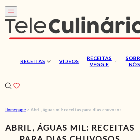
RECEITAS
SOBR
RECEITAS
VÍDEOS
VEGGIE
NÓ
Homepage
>
Abril, águas mil: receitas para dias chuvosos
RECEITAS
ABRIL, ÁGUAS MIL: RECEITAS
VÍDEOS
PARA DIAS CHUVOSOS