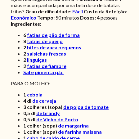
mãos e acompanhada por uma bela dose de batatas
fritas?
Grau de dificuldade:
Fácil
Custo da Refeição:
Económico
Tempo:
50 minutos
Doses:
4 pessoas
Ingredientes:
6
fatias de pão de forma
8
fatias de queijo
2
bifes de vaca pequenos
2
salsichas frescas
2
linguiças
2
fatias de fiambre
Sal e pimenta q.b.
PARA O MOLHO:
1
cebola
4
dl
de cerveja
3
colheres (sopa)
de polpa de tomate
0,5
dl
de brandy
0,5
dl
de Vinho do Porto
1
colher (sopa)
de margarina
1
colher (sopa)
de farinha maisena
1
cubo de caldo de carne