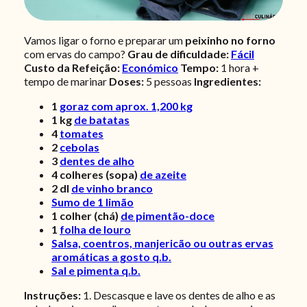
Vamos ligar o forno e preparar um
peixinho no forno
com ervas do campo?
Grau de dificuldade:
Fácil
Custo da Refeição:
Económico
Tempo:
1 hora +
tempo de marinar
Doses:
5 pessoas
Ingredientes:
1
goraz com aprox. 1,200 kg
1
kg
de batatas
4
tomates
2
cebolas
3
dentes de alho
4
colheres (sopa)
de azeite
2
dl
de vinho branco
Sumo de 1 limão
1
colher (chá)
de pimentão-doce
1
folha de louro
Salsa, coentros, manjericão ou outras ervas
aromáticas a gosto q.b.
Sal e pimenta q.b.
Instruções:
1. Descasque e lave os dentes de alho e as