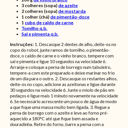
3
colheres (sopa)
de azeite
2
colheres (sopa)
de mostarda
1
colher (chá)
de pimentão-doce
1
cubo de caldo de carne
Tomilho q.b.
Sal e pimenta q.b.
Instruções:
1. Descasque 2 dentes de alho, deite-os no
copo do robot, junte ramos de tomilho, o pimentão-
doce, o caldo de carne e o vinho branco, tempere com
sal e pimenta e ligue 10 segundos na velocidade 6.
Arranje e coloque a perna de borrego num tabuleiro,
tempere-a com este preparado e deixe marinar no frio
de um dia para o outro. 2. Descasque os restantes alhos,
deite-os no copo, adicione as azeitonas e ligue durante
30 segundos na velocidade 6. Junte o miolo de pão em
pedaços e ligue mais 1 minuto novamente na velocidade
6. Se necessário acrescente um pouco de água de modo
a que fique uma massa muito bem ligada. 3. Regue a
perna de borrego com o azeite e leve ao forno pré-
aquecido a 180°C até que fique bem assada e
douradinha. Retire do forno, barre a perna com a