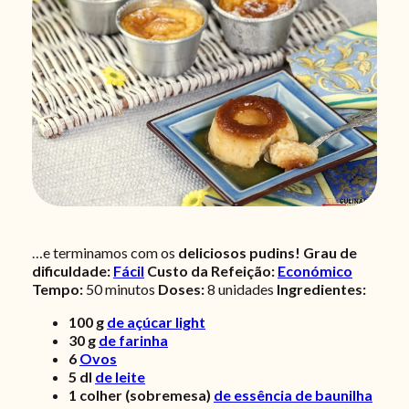
…e terminamos com os
deliciosos pudins!
Grau de
dificuldade:
Fácil
Custo da Refeição:
Económico
Tempo:
50 minutos
Doses:
8 unidades
Ingredientes:
100
g
de açúcar light
30
g
de farinha
6
Ovos
5
dl
de leite
1
colher (sobremesa)
de essência de baunilha