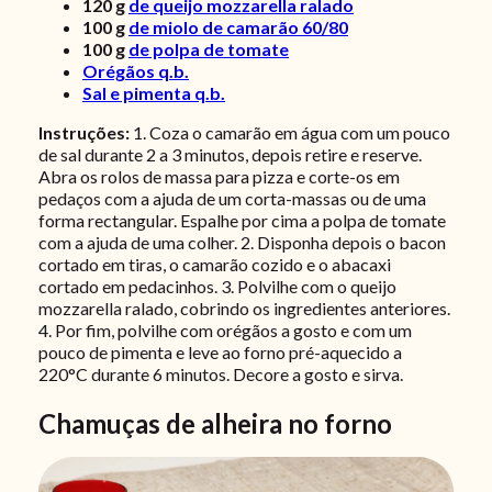
120
g
de queijo mozzarella ralado
100
g
de miolo de camarão 60/80
100
g
de polpa de tomate
Orégãos q.b.
Sal e pimenta q.b.
Instruções:
1. Coza o camarão em água com um pouco
de sal durante 2 a 3 minutos, depois retire e reserve.
Abra os rolos de massa para pizza e corte-os em
pedaços com a ajuda de um corta-massas ou de uma
forma rectangular. Espalhe por cima a polpa de tomate
com a ajuda de uma colher. 2. Disponha depois o bacon
cortado em tiras, o camarão cozido e o abacaxi
cortado em pedacinhos. 3. Polvilhe com o queijo
mozzarella ralado, cobrindo os ingredientes anteriores.
4. Por fim, polvilhe com orégãos a gosto e com um
pouco de pimenta e leve ao forno pré-aquecido a
220°C durante 6 minutos. Decore a gosto e sirva.
Chamuças de alheira no forno