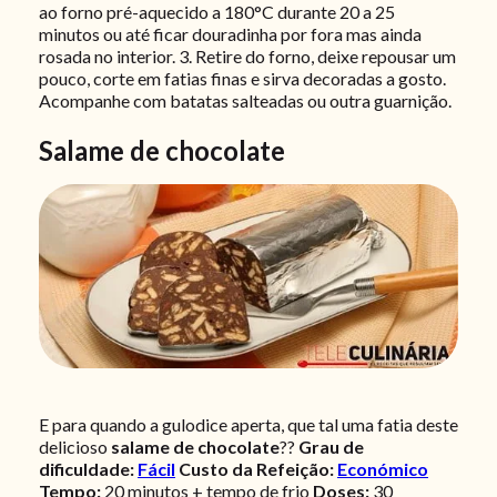
ao forno pré-aquecido a 180°C durante 20 a 25
minutos ou até ficar douradinha por fora mas ainda
rosada no interior. 3. Retire do forno, deixe repousar um
pouco, corte em fatias finas e sirva decoradas a gosto.
Acompanhe com batatas salteadas ou outra guarnição.
Salame de chocolate
E para quando a gulodice aperta, que tal uma fatia deste
delicioso
salame de chocolate
??
Grau de
dificuldade:
Fácil
Custo da Refeição:
Económico
Tempo:
20 minutos + tempo de frio
Doses:
30