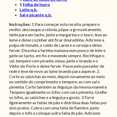
1
folha de louro
Leite q.b.
Sal e picante q.b.
Instruções:
1.Para começar esta receita, prepare o
molho: descasque a cebola, pique-a grosseiramente,
deite para um tacho, junte a margarina e o louro, leve ao
lume e deixe cozinhar até ficar douradinha. Adicione a
polpa de tomate, o caldo de carne e a cerveja e deixe
ferver. Dissolva a farinha maisena num pouco de leite e
junte ao tacho, em fio e mexendo sempre. Rectifique o
sal, tempere com picante, mexa, junte o brandy e o
Vinho do Porto e deixe ferver. Passe pelo passador de
rede e leve de novo ao lume brando para aquecer. 2.
Corte as salsichas ao meio, depois novamente ao meio
no sentido do comprimento e tempere-as com sal e
pimenta. Corte também as linguiças da mesma maneira.
Tempere igualmente os bifes com sal e pimenta. Grelhe
os bifes, as salsichas e a linguiça a gosto. 3.Torre
ligeiramente as fatias de pão e distribua duas fatias por
dois pratos. Cubra com uma fatia de fiambre, junte
depois o bife e coloque outra fatia de pão. Adicione