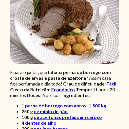
E para o jantar, que tal uma
perna de borrego com
crosta de ervas e pasta de azeitona
? Assim casa
fica perfumada o dia todo!
Grau de dificuldade:
Fácil
Custo da Refeição:
Económico
Tempo:
1 hora + 20
minutos
Doses:
6 pessoas
Ingredientes:
1
perna de borrego com aprox. 1,500 kg
250
g
de miolo de pão
100
g
de azeitonas pretas sem caroço
4
dentes de alho
200
g
de vinho branco