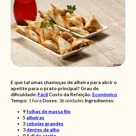
E que tal umas chamuças de alheira para abrir o
apetite para o prato principal?
Grau de
dificuldade:
Fácil
Custo da Refeição:
Económico
Tempo:
1 hora
Doses:
36 unidades
Ingredientes:
9
folhas de massa filo
5
alheiras
2
cebolas grandes
3
dentes de alho
0,5
dl
de azeite