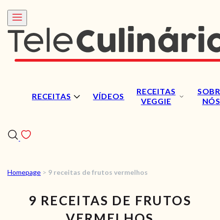
RECEITAS
SOBR
RECEITAS
VÍDEOS
VEGGIE
NÓ
Homepage
>
9 receitas de frutos vermelhos
RECEITAS
9 RECEITAS DE FRUTOS
VÍDEOS
VERMELHOS