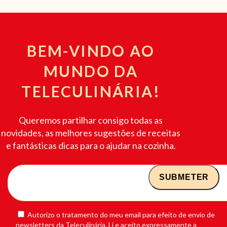
BEM-VINDO AO
MUNDO DA
TELECULINÁRIA!
Queremos partilhar consigo todas as
novidades, as melhores sugestões de receitas
e fantásticas dicas para o ajudar na cozinha.
Autorizo o tratamento do meu email para efeito de envio de
newsletters da Teleculinária. Li e aceito expressamente a