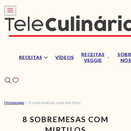
RECEITAS
SOBR
RECEITAS
VÍDEOS
VEGGIE
NÓ
Homepage
>
8 sobremesas com mirtilos
RECEITAS
8 SOBREMESAS COM
VÍDEOS
MIRTILOS