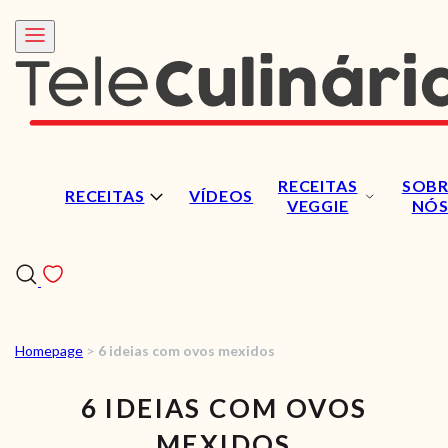
RECEITAS
SOBR
RECEITAS
VÍDEOS
VEGGIE
NÓ
Homepage
>
6 ideias com ovos mexidos
RECEITAS
6 IDEIAS COM OVOS
VÍDEOS
MEXIDOS