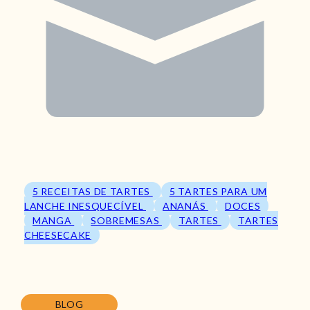
5 RECEITAS DE TARTES
5 TARTES PARA UM
LANCHE INESQUECÍVEL
ANANÁS
DOCES
MANGA
SOBREMESAS
TARTES
TARTES
CHEESECAKE
BLOG