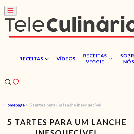
RECEITAS
SOBR
RECEITAS
VÍDEOS
VEGGIE
NÓ
Homepage
>
5 tartes para um lanche inesquecível
RECEITAS
5 TARTES PARA UM LANCHE
VÍDEOS
INESQUECÍVEL