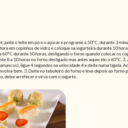
ot, junte o leite em pó e o açúcar e programe a 50ºC, durante 3 minu
stura em copinhos de vidro e coloque na iogurteira durante 10 hor
a 60ºC durante 10 horas, desligando o forno quando colocar os cop
 8 a 10 horas no forno desligado mas antes aquecido a 60ºC. 2. A
amascos), ligue 4 segundos na velocidade 4 e deite numa tigela. Adi
e envolva bem. 3. Deite no tabuleiro do forno e leve depois ao for
o, deixe arrefecer e sirva com o iogurte.