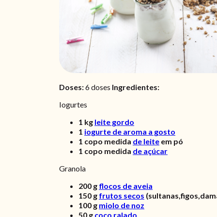
Doses:
6 doses
Ingredientes:
Iogurtes
1
kg
leite gordo
1
iogurte de aroma a gosto
1
copo medida
de leite
em pó
1
copo medida
de açúcar
Granola
200
g
flocos de aveia
150
g
frutos secos
(sultanas,figos,dam
100
g
miolo de noz
50
g
coco ralado