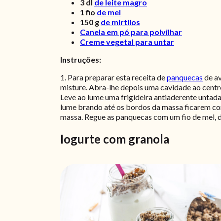
3
dl
de leite magro
1
fio
de mel
150
g
de mirtilos
Canela em pó para polvilhar
Creme vegetal para untar
Instruções:
1. Para preparar esta receita de
panquecas
de a
misture. Abra-lhe depois uma cavidade ao centro,
Leve ao lume uma frigideira antiaderente untad
lume brando até os bordos da massa ficarem com 
massa. Regue as panquecas com um fio de mel, d
Iogurte com granola