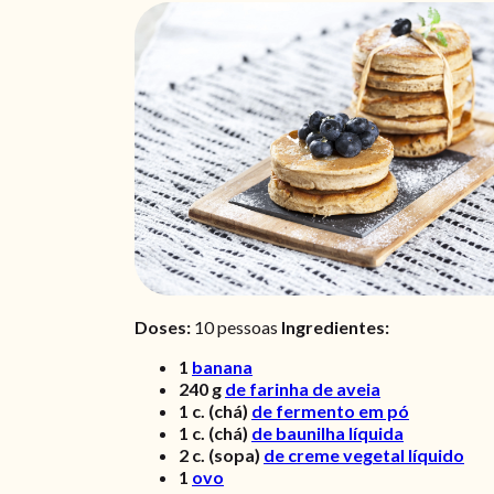
Doses:
10 pessoas
Ingredientes:
1
banana
240
g
de farinha de aveia
1
c. (chá)
de fermento em pó
1
c. (chá)
de baunilha líquida
2
c. (sopa)
de creme vegetal líquido
1
ovo