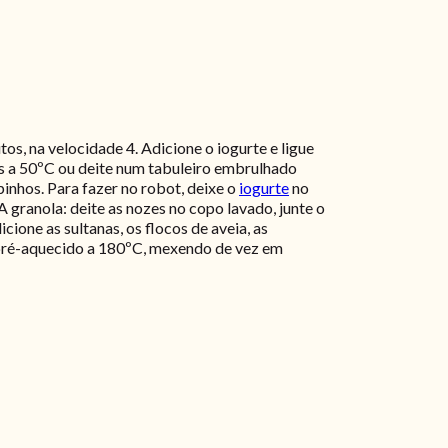
tos, na velocidade 4. Adicione o iogurte e ligue
as a 50ºC ou deite num tabuleiro embrulhado
inhos. Para fazer no robot, deixe o
iogurte
no
 granola: deite as nozes no copo lavado, junte o
cione as sultanas, os flocos de aveia, as
no pré-aquecido a 180ºC, mexendo de vez em