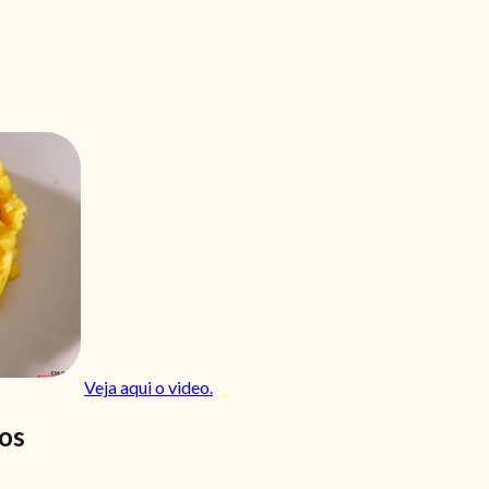
Veja aqui o video.
los