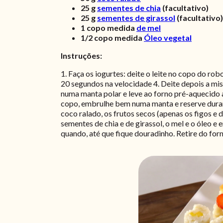
25
g
sementes de chia
(facultativo)
25
g
sementes de girassol
(facultativo)
1
copo medida
de mel
1/2
copo medida
Óleo vegetal
Instruções:
1. Faça os iogurtes: deite o leite no copo do rob
20 segundos na velocidade 4. Deite depois a mi
numa manta polar e leve ao forno pré-aquecido 
copo, embrulhe bem numa manta e reserve durante
coco ralado, os frutos secos (apenas os figos e d
sementes de chia e de girassol, o mel e o óleo 
quando, até que fique douradinho. Retire do forn