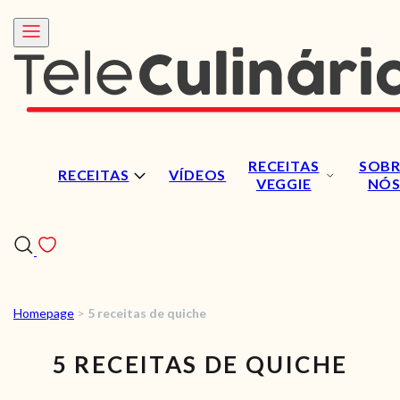
RECEITAS
SOBR
RECEITAS
VÍDEOS
VEGGIE
NÓ
Homepage
>
5 receitas de quiche
RECEITAS
5 RECEITAS DE QUICHE
VÍDEOS