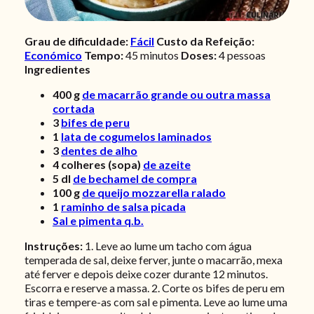
Grau de dificuldade:
Fácil
Custo da Refeição:
Económico
Tempo:
45 minutos
Doses:
4 pessoas
Ingredientes
400
g
de macarrão grande ou outra massa
cortada
3
bifes de peru
1
lata de cogumelos laminados
3
dentes de alho
4
colheres (sopa)
de azeite
5
dl
de bechamel de compra
100
g
de queijo mozzarella ralado
1
raminho de salsa picada
Sal e pimenta q.b.
Instruções:
1. Leve ao lume um tacho com água
temperada de sal, deixe ferver, junte o macarrão, mexa
até ferver e depois deixe cozer durante 12 minutos.
Escorra e reserve a massa. 2. Corte os bifes de peru em
tiras e tempere-as com sal e pimenta. Leve ao lume uma