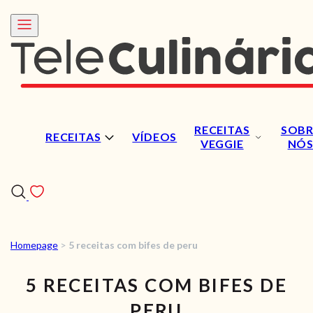
RECEITAS
SOBR
RECEITAS
VÍDEOS
VEGGIE
NÓ
Homepage
>
5 receitas com bifes de peru
RECEITAS
5 RECEITAS COM BIFES DE
VÍDEOS
PERU