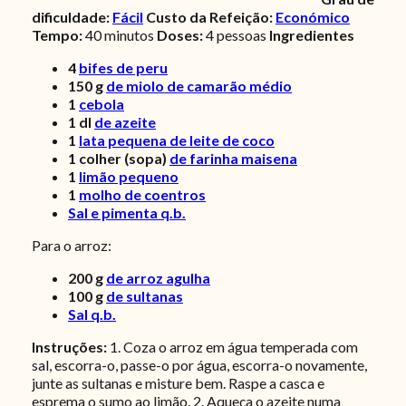
dificuldade:
Fácil
Custo da Refeição:
Económico
Tempo:
40 minutos
Doses:
4 pessoas
Ingredientes
4
bifes de peru
150
g
de miolo de camarão médio
1
cebola
1
dl
de azeite
1
lata pequena de leite de coco
1
colher (sopa)
de farinha maisena
1
limão pequeno
1
molho de coentros
Sal e pimenta q.b.
Para o arroz:
200
g
de arroz agulha
100
g
de sultanas
Sal q.b.
Instruções:
1. Coza o arroz em água temperada com
sal, escorra-o, passe-o por água, escorra-o novamente,
junte as sultanas e misture bem. Raspe a casca e
esprema o sumo ao limão. 2. Aqueça o azeite numa