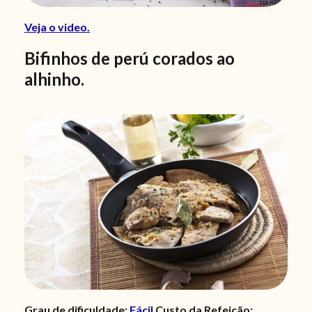
Veja o video.
Bifinhos de perú corados ao
alhinho.
Grau de dificuldade:
Fácil
Custo da Refeição: