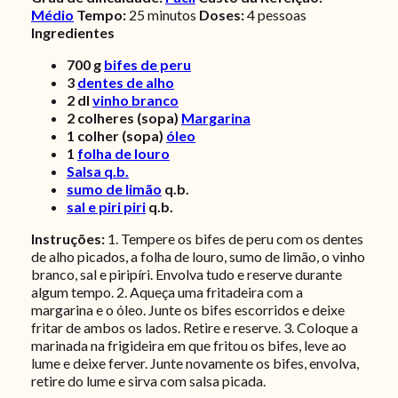
Médio
Tempo:
25 minutos
Doses:
4 pessoas
Ingredientes
700
g
bifes de peru
3
dentes de alho
2
dl
vinho branco
2
colheres (sopa)
Margarina
1
colher (sopa)
óleo
1
folha de louro
Salsa q.b.
sumo de limão
q.b.
sal e piri piri
q.b.
Instruções:
1. Tempere os bifes de peru com os dentes
de alho picados, a folha de louro, sumo de limão, o vinho
branco, sal e piripíri. Envolva tudo e reserve durante
algum tempo. 2. Aqueça uma fritadeira com a
margarina e o óleo. Junte os bifes escorridos e deixe
fritar de ambos os lados. Retire e reserve. 3. Coloque a
marinada na frigideira em que fritou os bifes, leve ao
lume e deixe ferver. Junte novamente os bifes, envolva,
retire do lume e sirva com salsa picada.