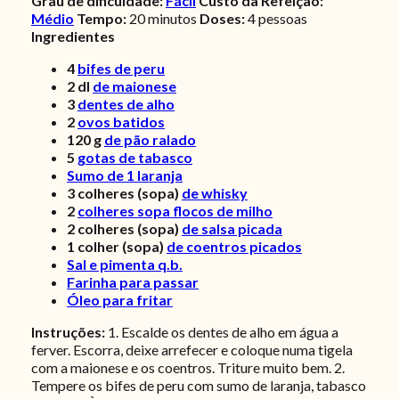
Grau de dificuldade:
Fácil
Custo da Refeição:
Médio
Tempo:
20 minutos
Doses:
4 pessoas
Ingredientes
4
bifes de peru
2
dl
de maionese
3
dentes de alho
2
ovos batidos
120
g
de pão ralado
5
gotas de tabasco
Sumo de 1 laranja
3
colheres (sopa)
de whisky
2
colheres sopa flocos de milho
2
colheres (sopa)
de salsa picada
1
colher (sopa)
de coentros picados
Sal e pimenta q.b.
Farinha para passar
Óleo para fritar
Instruções:
1. Escalde os dentes de alho em água a
ferver. Escorra, deixe arrefecer e coloque numa tigela
com a maionese e os coentros. Triture muito bem. 2.
Tempere os bifes de peru com sumo de laranja, tabasco