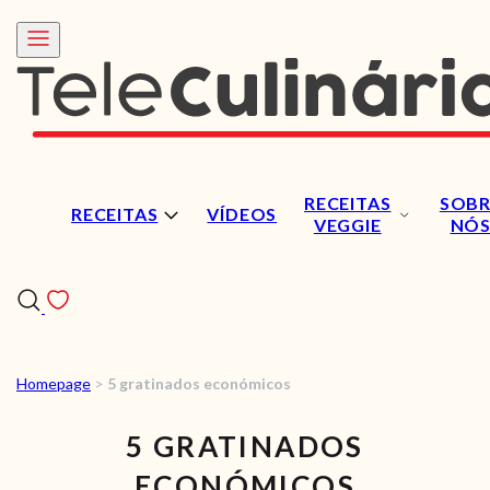
RECEITAS
SOBR
RECEITAS
VÍDEOS
VEGGIE
NÓ
Homepage
>
5 gratinados económicos
RECEITAS
5 GRATINADOS
VÍDEOS
ECONÓMICOS