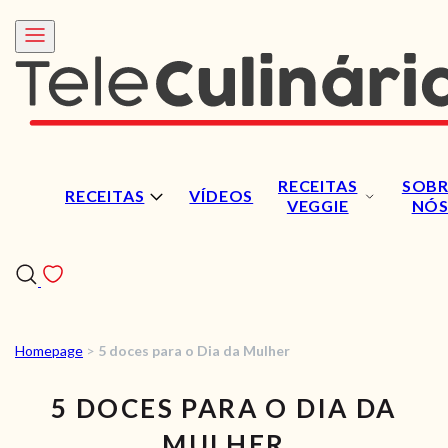
RECEITAS
SOBR
RECEITAS
VÍDEOS
VEGGIE
NÓ
Homepage
>
5 doces para o Dia da Mulher
RECEITAS
5 DOCES PARA O DIA DA
VÍDEOS
MULHER