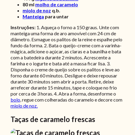
80
ml
molho de caramelo
miolo de noz
q.b.
Manteiga
para untar
Instruções:
1. Aqueça o forno a 150 graus. Unte com
manteiga uma forma de aro amovível com 24 cm de
diâmetro. Esmague os palitos de la reine e espalhe pelo
fundo da forma. 2. Bata o queijo-creme com a varinha-
mágica, adicione o açúcar, as claras e a baunilha e bata
com a batedeira durante 2 minutos. Acrescente a
farinha e o iogurte e bata até a massa ficar lisa. 3.
Disponha o creme de queijo sobre os palitos e leve ao
forno durante 60 minutos. Desligue e deixe repousar
durante 30 minutos sem abrir a porta. Retire, deixe
arrefecer durante 15 minutos, tape e coloque no frio
por cerca de 3 horas. 4. Abra a forma, desenforme o
bolo
, regue com colheradas do caramelo e decore com
miolo de noz.
Taças de caramelo frescas