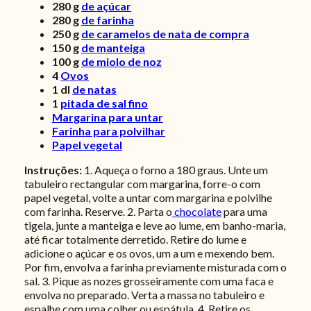
280
g
de açúcar
280
g
de farinha
250
g
de caramelos de nata de compra
150
g
de manteiga
100
g
de miolo de noz
4
Ovos
1
dl
de natas
1
pitada de sal fino
Margarina para untar
Farinha para polvilhar
Papel vegetal
Instruções:
1. Aqueça o forno a 180 graus. Unte um
tabuleiro rectangular com margarina, forre-o com
papel vegetal, volte a untar com margarina e polvilhe
com farinha. Reserve. 2. Parta o
chocolate
para uma
tigela, junte a manteiga e leve ao lume, em banho-maria,
até ficar totalmente derretido. Retire do lume e
adicione o açúcar e os ovos, um a um e mexendo bem.
Por fim, envolva a farinha previamente misturada com o
sal. 3. Pique as nozes grosseiramente com uma faca e
envolva no preparado. Verta a massa no tabuleiro e
espalhe com uma colher ou espátula. 4. Retire os