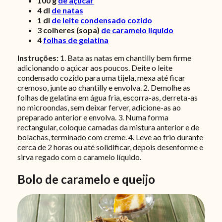
100
g
de açúcar
4
dl
de natas
1
dl
de leite condensado cozido
3
colheres (sopa)
de caramelo líquido
4
folhas de gelatina
Instruções:
1. Bata as natas em chantilly bem firme
adicionando o açúcar aos poucos. Deite o leite
condensado cozido para uma tijela, mexa até ficar
cremoso, junte ao chantilly e envolva. 2. Demolhe as
folhas de gelatina em água fria, escorra-as, derreta-as
no microondas, sem deixar ferver, adicione-as ao
preparado anterior e envolva. 3. Numa forma
rectangular, coloque camadas da mistura anterior e de
bolachas, terminado com creme. 4. Leve ao frio durante
cerca de 2 horas ou até solidificar, depois desenforme e
sirva regado com o caramelo líquido.
Bolo de caramelo e queijo