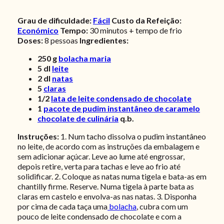
Grau de dificuldade:
Fácil
Custo da Refeição:
Económico
Tempo:
30 minutos + tempo de frio
Doses:
8 pessoas
Ingredientes:
250
g
bolacha maria
5
dl
leite
2
dl
natas
5
claras
1/2
lata de leite condensado de chocolate
1
pacote de pudim instantâneo de caramelo
chocolate de culinária
q.b.
Instruções:
1. Num tacho dissolva o pudim instantâneo
no leite, de acordo com as instruções da embalagem e
sem adicionar açúcar. Leve ao lume até engrossar,
depois retire, verta para tachas e leve ao frio até
solidificar. 2. Coloque as natas numa tigela e bata-as em
chantilly firme. Reserve. Numa tigela à parte bata as
claras em castelo e envolva-as nas natas. 3. Disponha
por cima de cada taça uma
bolacha
, cubra com um
pouco de leite condensado de chocolate e com a