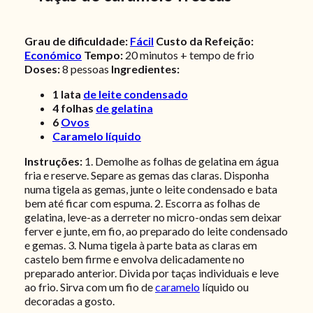
Grau de dificuldade:
Fácil
Custo da Refeição:
Económico
Tempo:
20 minutos + tempo de frio
Doses:
8
pessoas
Ingredientes:
1
lata
de leite condensado
4
folhas
de gelatina
6
Ovos
Caramelo líquido
Instruções:
1. Demolhe as folhas de gelatina em água
fria e reserve. Separe as gemas das claras. Disponha
numa tigela as gemas, junte o leite condensado e bata
bem até ficar com espuma. 2. Escorra as folhas de
gelatina, leve-as a derreter no micro-ondas sem deixar
ferver e junte, em fio, ao preparado do leite condensado
e gemas. 3. Numa tigela à parte bata as claras em
castelo bem firme e envolva delicadamente no
preparado anterior. Divida por taças individuais e leve
ao frio. Sirva com um fio de
caramelo
líquido ou
decoradas a gosto.