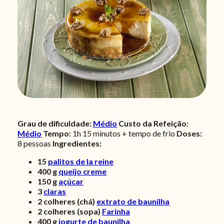
Grau de dificuldade:
Médio
Custo da Refeição:
Médio
Tempo:
1h 15 minutos + tempo de frio
Doses:
8
pessoas
Ingredientes:
15
palitos de la reine
400
g
queijo creme
150
g
açúcar
3
claras
2
colheres (chá)
extrato de baunilha
2
colheres (sopa)
Farinha
400
g
iogurte de baunilha