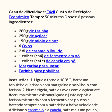
Grau de dificuldade:
Fácil
Custo da Refeição:
Económico
Tempo:
50 minutos
Doses:
6
pessoas
Ingredientes:
280
g
de farinha
250
g
de açúcar
150
g
de miolo de noz
6
Ovos
2
dl
de caramelo líquido
1
colher (chá)
de fermento em pó
1
colher (café)
de canela em pó
Margarina para untar
Farinha para polvilhar
Instruções:
1. Ligue o forno a 180°C, barre um
tabuleiro quadrado com margarina e polvilhe-o com
farinha. 2. Numa tigela, bata os ovos com o açúcar até
ficar uma mistura esbranquiçada e junte depois a
farinha misturada com o fermento aos poucos e
batendo sempre com a batedeira a baixa velocidade.
Adicione o
caramelo
e a
canela
, bata mais um pouco,