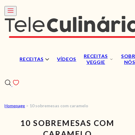
RECEITAS
SOBR
RECEITAS
VÍDEOS
VEGGIE
NÓ
Homepage
>
10 sobremesas com caramelo
RECEITAS
10 SOBREMESAS COM
VÍDEOS
CARAMELO