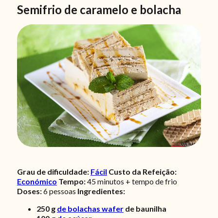
Semifrio de caramelo e bolacha
Grau de dificuldade:
Fácil
Custo da Refeição:
Económico
Tempo:
45 minutos + tempo de frio
Doses:
6
pessoas
Ingredientes:
250
g
de bolachas wafer
de baunilha