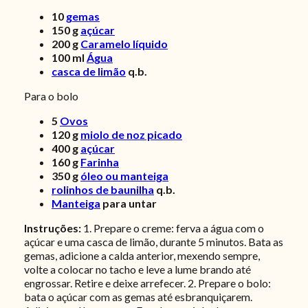
10
gemas
150
g
açúcar
200
g
Caramelo líquido
100
ml
Água
casca de limão
q.b.
Para o bolo
5
Ovos
120
g
miolo de noz picado
400
g
açúcar
160
g
Farinha
350
g
óleo ou manteiga
rolinhos de baunilha
q.b.
Manteiga
para untar
Instruções:
1. Prepare o creme: ferva a água com o
açúcar e uma casca de limão, durante 5 minutos. Bata as
gemas, adicione a calda anterior, mexendo sempre,
volte a colocar no tacho e leve a lume brando até
engrossar. Retire e deixe arrefecer. 2. Prepare o bolo:
bata o açúcar com as gemas até esbranquiçarem.