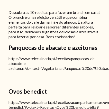
Descubra as 10 receitas para fazer um brunch em casa!
O brunch é uma refeição versátil e que combina
elementos do café da manhã e do almoço. É a altura
perfeita para relaxar e saborear diferentes sabores,
para isso, deixamos sugestões deliciosas e irresistíveis
para fazer aí por casa. Bons cozinhados!
Panquecas de abacate e azeitonas
https://www.teleculinaria.pt/receitas/panquecas-de-
abacate-e-
azeitonas/#:~:text=Vegetariana-,Panquecas%20de%20aba
Ovos benedict
https://www.teleculinaria.pt/receitas/acompanhamentos/ov
benedict/#:~:text=Receitas-,Ovos%20benedict,-6859