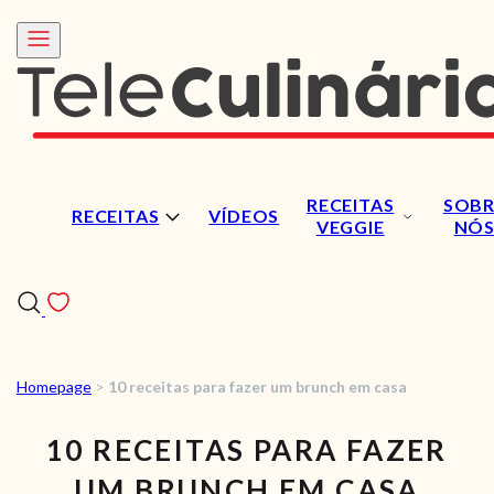
RECEITAS
SOBR
RECEITAS
VÍDEOS
VEGGIE
NÓ
Homepage
>
10 receitas para fazer um brunch em casa
RECEITAS
10 RECEITAS PARA FAZER
VÍDEOS
UM BRUNCH EM CASA